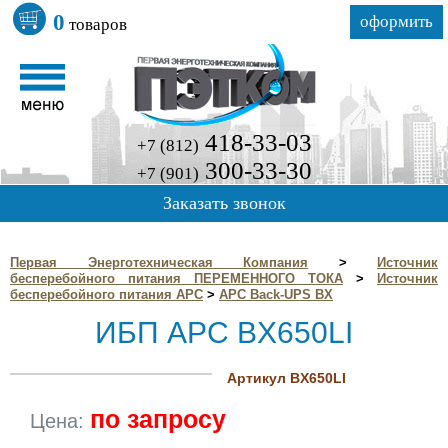
0
оформить
товаров
418-33-03
+7 (812)
300-33-30
+7 (901)
Заказать звонок
Первая Энерготехническая Компания
>
Источник
бесперебойного питания ПЕРЕМЕННОГО ТОКА
>
Источник
бесперебойного питания APC
>
APC Back-UPS BX
ИБП APC BX650LI
Артикул BX650LI
по запросу
Цена: