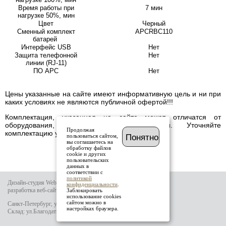
Время работы при
7 мин
нагрузке 50%, мин
Цвет
Черный
Сменный комплект
APCRBC110
батарей
Интерфейс USB
Нет
Защита телефонной
Нет
линии (RJ-11)
ПО APC
Нет
Цены указанные на сайте имеют информативную цель и ни при
каких условиях не являются публичной офертой!!!
Комплектация, указанная на сайте может отличатся от
оборудования, имеющегося в наличии. Уточняйте
Продолжая
комплектацию у менеджера.
пользоваться сайтом,
Понятно
вы соглашаетесь на
обработку файлов
cookie и других
пользовательских
данных в
соответствии с
политикой
Дизайн-студия Website-it
конфиденциальности
.
разработка веб-сайта
Заблокировать
использование cookies
сайтом можно в
Санкт-Петербург, ул.Тамбовская д.69 лит.Б
настройках браузера.
Склад: ул.Благодатная д.64