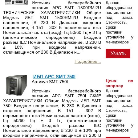
Источник бесперебойного
Данное
питания APC SMT 1500RMl2U
оборудование
ТЕХНИЧЕСКИЕ ХАРАКТЕРИСТИКИ Общие
поставляется
Модель ИБП SMT 1500RMl2U Входное
под заказ.
напряжение, В 230 В Диапазон входного
Стоимость,
напряжения, В 151 - 302 В переменного тока
сроки
Номинальная частота (вход), Гц 50/60 Гц ± 3 Гц
поставки
(автоматическое определение) Входной
уточняйте у
разъем IEC Номинальное напряжение, В 230 В
менеджеров
± 10% при входном напряжении,
отличающимся от 230 В Диапазон н...
Узнать
Подробнее...
ИБП APC SMT 750l
Цена: по
Артикул SMT 750l
запросу
Источник бесперебойного
Данное
питания APC SMT 750l СКИЕ
оборудование
ХАРАКТЕРИСТИКИ Общие Модель ИБП SMT
поставляется
750l Входное напряжение, В 230 В Диапазон
под заказ.
входного напряжения, В 151 - 302 В
Стоимость,
переменного тока Номинальная частота (вход),
сроки
Гц 50/60 Гц ± 3 Гц (автоматическое
поставки
определение) Входной разъем IEC
уточняйте у
Номинальное напряжение, В 230 В ± 10% при
менеджеров
входном напряжении, отличающимся от 230 В