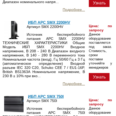
Диапазон номинального напря...
Узнать
Подробнее...
ИБП APC SMX 2200HV
Цена: по
Артикул SMX 2200HV
запросу
Источник бесперебойного
Данное
питания APC SMX 2200HV
оборудование
ТЕХНИЧЕСКИЕ ХАРАКТЕРИСТИКИ Общие
поставляется
Модель ИБП SMX 2200HV Входное
под заказ.
напряжение, В 208 - 240 В Диапазон входного
Стоимость,
напряжения, В 140 - 280 В переменного тока
сроки
Номинальная частота (вход), Гц 50/60 Гц ± 3 Гц
поставки
(автоматическое определение) Входной
уточняйте у
разъем IEC 320 C20, Schuko CEE 7 / EU1-16P,
менеджеров
British BS1363A Номинальное напряжение, В
230 В ± 10% при вхо...
Узнать
Подробнее...
ИБП APC SMX 750l
Цена: по
Артикул SMX 750l
запросу
Источник бесперебойного
Данное
питания APC SMX 750l
оборудование