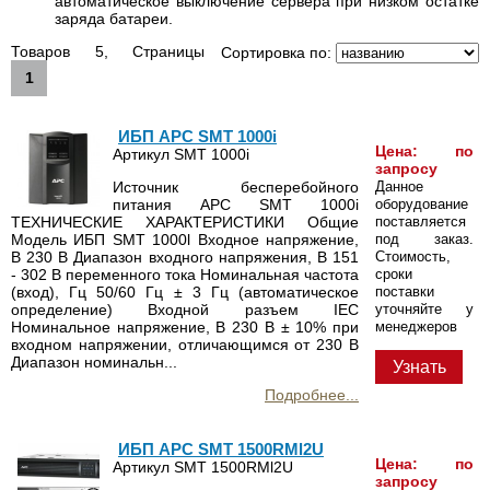
автоматическое выключение сервера при низком остатке
заряда батареи.
Товаров 5, Страницы
Сортировка по:
1
ИБП APC SMT 1000i
Цена: по
Артикул SMT 1000i
запросу
Источник бесперебойного
Данное
питания APC SMT 1000i
оборудование
ТЕХНИЧЕСКИЕ ХАРАКТЕРИСТИКИ Общие
поставляется
Модель ИБП SMT 1000l Входное напряжение,
под заказ.
В 230 В Диапазон входного напряжения, В 151
Стоимость,
- 302 В переменного тока Номинальная частота
сроки
(вход), Гц 50/60 Гц ± 3 Гц (автоматическое
поставки
определение) Входной разъем IEC
уточняйте у
Номинальное напряжение, В 230 В ± 10% при
менеджеров
входном напряжении, отличающимся от 230 В
Диапазон номинальн...
Узнать
Подробнее...
ИБП APC SMT 1500RMl2U
Цена: по
Артикул SMT 1500RMl2U
запросу