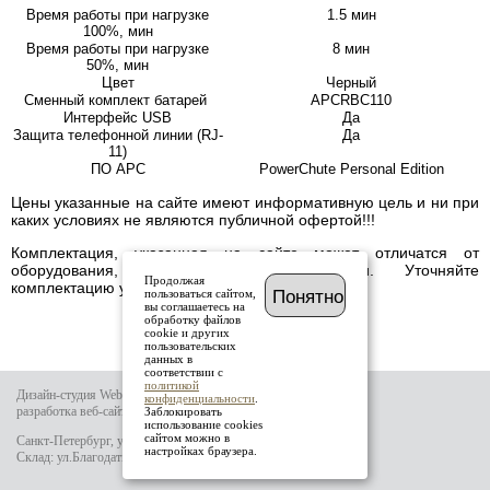
Время работы при нагрузке
1.5 мин
100%, мин
Время работы при нагрузке
8 мин
50%, мин
Цвет
Черный
Сменный комплект батарей
APCRBC110
Интерфейс USB
Да
Защита телефонной линии (RJ-
Да
11)
ПО APC
PowerChute Personal Edition
Цены указанные на сайте имеют информативную цель и ни при
каких условиях не являются публичной офертой!!!
Комплектация, указанная на сайте может отличатся от
оборудования, имеющегося в наличии. Уточняйте
Продолжая
комплектацию у менеджера.
пользоваться сайтом,
Понятно
вы соглашаетесь на
обработку файлов
cookie и других
пользовательских
данных в
соответствии с
политикой
Дизайн-студия Website-it
конфиденциальности
.
разработка веб-сайта
Заблокировать
использование cookies
сайтом можно в
Санкт-Петербург, ул.Тамбовская д.69 лит.Б
настройках браузера.
Склад: ул.Благодатная д.64