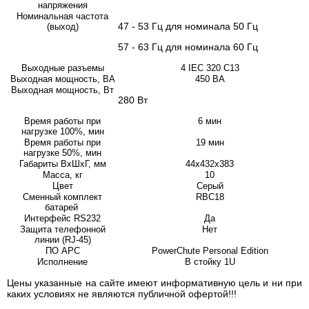
напряжения
Номинальная частота
47 - 53 Гц для номинала 50 Гц
(выход)
57 - 63 Гц для номинала 60 Гц
Выходные разъемы
4 IEC 320 C13
Выходная мощность, ВА
450 ВА
Выходная мощность, Вт
280 Вт
Время работы при
6 мин
нагрузке 100%, мин
Время работы при
19 мин
нагрузке 50%, мин
Габариты ВхШхГ, мм
44х432х383
Масса, кг
10
Цвет
Серый
Сменный комплект
RBC18
батарей
Интерфейс RS232
Да
Защита телефонной
Нет
линии (RJ-45)
ПО APC
PowerChute Personal Edition
Исполнение
В стойку 1U
Цены указанные на сайте имеют информативную цель и ни при
каких условиях не являются публичной офертой!!!