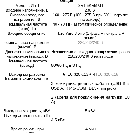
Общие
Модель ИБП
SRT 5KRMXLI
Входное напряжение, В
230 В
Диапазон входного
160 - 275 В (100 - 275 В при 50% нагрузке
напряжения, В
на выходе)
Номинальная частота
40 - 70 Гц ( автоматическое определение)
(вход), Гц
Входное соединение
Hard Wire 3 wire (1 фаза + нейтраль +
земля)
Номинальное напряжение
220/230/240 В
(выход), В
Диапазон номинального
Независимо от входного напряжения равно
напряжения (выход), В
220/230/240 В на выходе
Номинальная частота
50/60 Гц ± 3 Гц
(выход)
Выходные разъемы
6 IEC 320 C13 + 4
IEC 320 C19
Кабели в комплекте, шт.
3 коммуникационных кабеля (USB B и
USB A; RJ45-COM; DB9-mini jack)
2 кабеля для подключения нагрузки (10
А)
Выходная мощность, кВА
5 кВА
Выходная мощность, кВт
4.5 кВт
Время работы при
4 мин