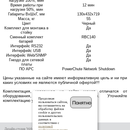
нагрузке 100%, мин
Время работы при
12 мин
нагрузке 50%, мин
Габариты ВхШхГ, мм
130х432х719
Масса, кг
55
Цвет
Черный
Комплект для монтажа в
Да
стойку
Сменный комплект
RBC140
батарей
Интерфейс RS232
Да
Интерфейс USB
Да
Интерфейс Web/SNMP
Да
Гнездо для сетевой
Да
платы
ПО APC
PowerChute Network Shutdown
Цены указанные на сайте имеют информативную цель и ни при
каких условиях не являются публичной офертой!!!
Комплектация, указанная на сайте может отличатся от
оборудования, имеющегося в наличии. Уточняйте
Продолжая
комплектацию у менеджера.
пользоваться сайтом,
Понятно
вы соглашаетесь на
обработку файлов
cookie и других
пользовательских
данных в
соответствии с
политикой
Дизайн-студия Website-it
конфиденциальности
.