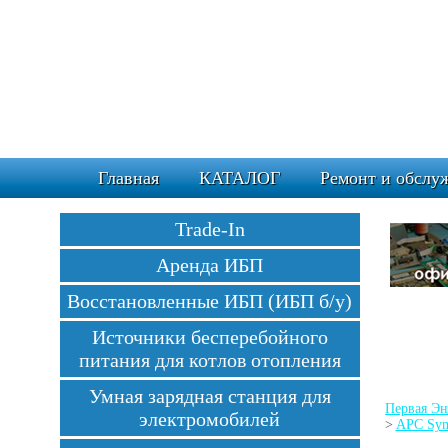
Главная
КАТАЛОГ
Ремонт и обслу
Trade-In
Аренда ИБП
Восстановленные ИБП (ИБП б/у)
Источники бесперебойного
питания для котлов отопления
Умная зарядная станция для
Первая Эн
электромобилей
>
APC Sym