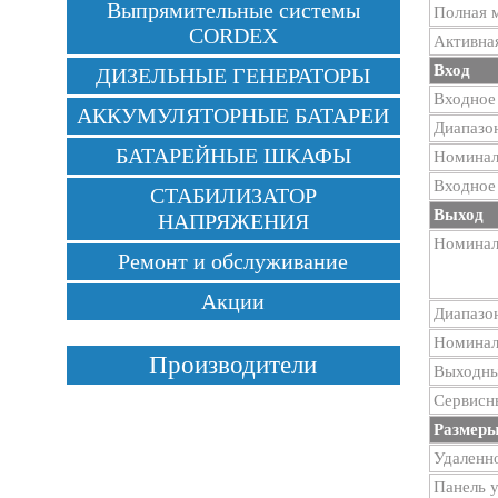
Выпрямительные системы
Полная 
CORDEX
Активна
Вход
ДИЗЕЛЬНЫЕ ГЕНЕРАТОРЫ
Входное
АККУМУЛЯТОРНЫЕ БАТАРЕИ
Диапазо
БАТАРЕЙНЫЕ ШКАФЫ
Номиналь
Входное
СТАБИЛИЗАТОР
Выход
НАПРЯЖЕНИЯ
Номинал
Ремонт и обслуживание
Акции
Диапазо
Номиналь
Производители
Выходны
Сервисн
Размеры
Удаленн
Панель 