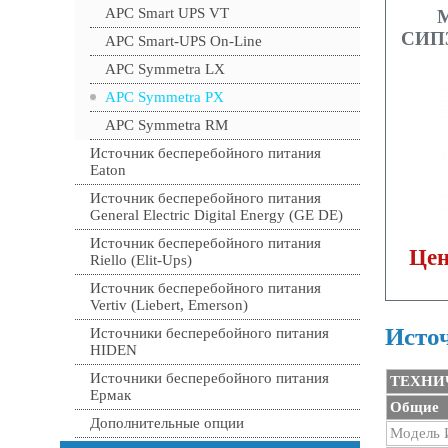
APC Smart UPS VT
СИП3
APC Smart-UPS On-Line
APC Symmetra LX
APC Symmetra PX
APC Symmetra RM
Источник бесперебойного питания
Eaton
Источник бесперебойного питания
General Electric Digital Energy (GE DE)
Источник бесперебойного питания
Цен
Riello (Elit-Ups)
Источник бесперебойного питания
Vertiv (Liebert, Emerson)
Исто
Источники бесперебойного питания
HIDEN
Источники бесперебойного питания
ТЕХНИ
Ермак
Общие
Дополнительные опции
Модель