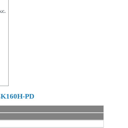
кс.
64K160H-PD