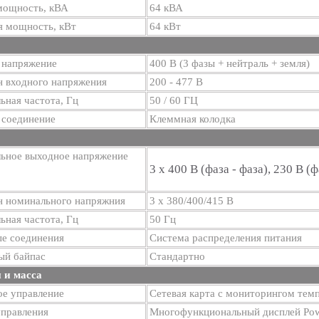
мощность, кВА
64 кВА
я мощность, кВт
64 кВт
 напряжение
400 В (3 фазы + нейтраль + земля)
н входного напряжения
200 - 477 В
ная частота, Гц
50 / 60 ГЦ
 соединение
Клеммная колодка
ьное выходное напряжение
3 х 400 В (фаза - фаза), 230 В (ф
н номинального напряжния
3 х 380/400/415 В
ная частота, Гц
50 Гц
е соединения
Система распределения питания
ый байпас
Стандартно
 и масса
ое управление
Сетевая карта с мониторингом тем
управления
Многофункциональный дисплей Pow