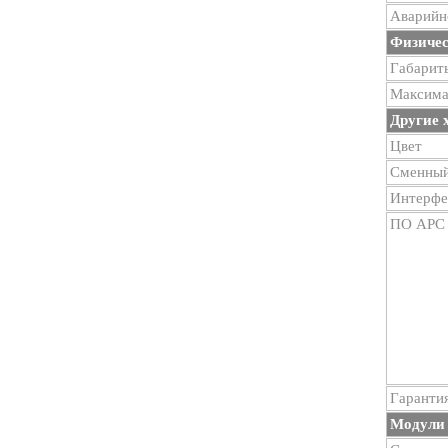
Аварийн
Физичес
Габарит
Максимал
Другие 
Цвет
Сменный
Интерфе
ПО APC
Гаранти
Модули