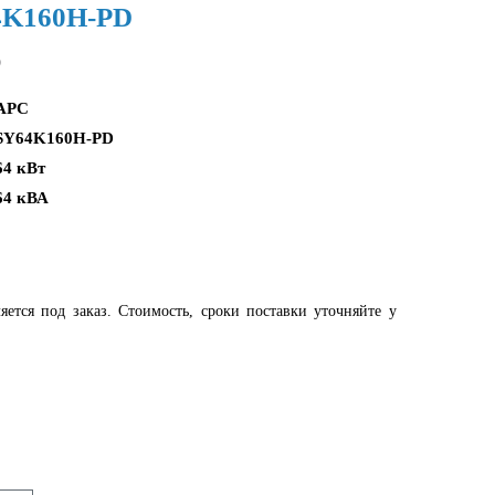
64K160H-PD
D
APC
SY64K160H-PD
64 кВт
64 кВА
яется под заказ. Стоимость, сроки поставки уточняйте у