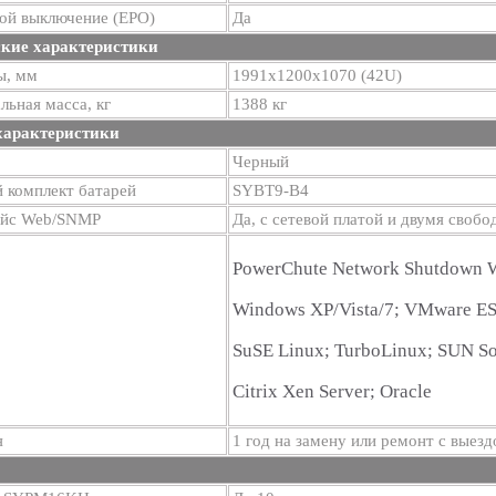
ой выключение (EPO)
Да
кие характеристики
ы, мм
1991х1200х1070 (42U)
ьная масса, кг
1388 кг
характеристики
Черный
 комплект батарей
SYBT9-B4
йс Web/SNMP
Да, с сетевой платой и двумя своб
PowerChute Network Shutdown W
Windows XP/Vista/7; VMware ESX
SuSE Linux; TurboLinux; SUN S
Citrix Xen Server; Oracle
я
1 год на замену или ремонт с выезд