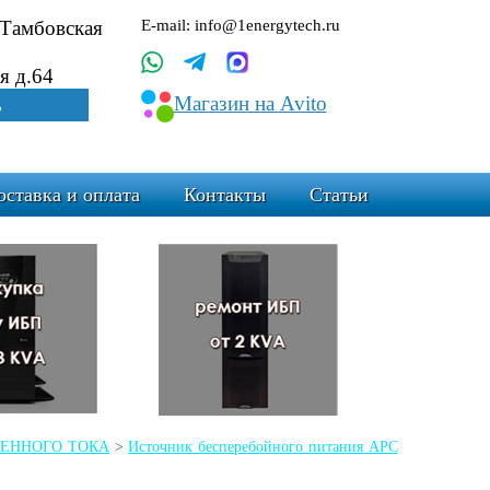
.Тамбовская
E-mail: info@1energytech.ru
я д.64
Магазин на Avito
ь
оставка и оплата
Контакты
Статьи
РЕМЕННОГО ТОКА
>
Источник бесперебойного питания APC