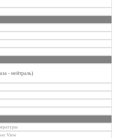
аза - нейтраль)
пературы
er View