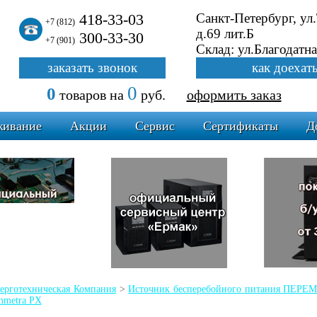
418-33-03
Санкт-Петербург, ул
+7 (812)
д.69 лит.Б
300-33-30
+7 (901)
Склад: ул.Благодатна
заказать звонок
как доехат
0
0
товаров
на
руб.
оформить заказ
живание
Акции
Сервис
Сертификаты
Д
ерготехническая Компания
>
Источник бесперебойного питания ПЕ
metra PX