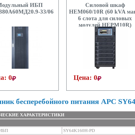
Модульный ИБП
Силовой шкаф
80А60МД20.9-33/06
HEM060/10R (60 kVA ма
6 слота для силовых
модулей HEPM10R)
а: 0
Цена: 0
чник бесперебойного питания APC SY
ЧЕСКИЕ ХАРАКТЕРИСТИКИ
 ИБП
SY64K160H-PD