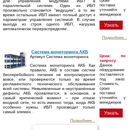
сроки
для управления модулями ИБП в
поставки
параллельной системе. Один из ИБП
уточняйте у
произвольно становится "ведущим", в то же
менеджеров
время остальные ИБП имеют полный доступ к
параметрам управления системой. В случае
выхода из строя одного ИБП, нагрузка
Узнать
автоматически перераспределяе...
Подробнее...
Система мониторинга АКБ
Цена: по
Артикул Система мониторинга
запросу
Система мониторинга АКБ Как
Данное
правило, АКБ в составе систем
оборудование
бесперебойного питания не контролируются
поставляется
вовсе, или проверяются только во время
под заказ.
регламентного технического обслуживания
Стоимость,
всей системы. Невыявленные и неустранённые
сроки
дефекты АКБ проявляются, в основном, в
поставки
самый критический момент – при отказе
уточняйте у
входной сети, то есть именно тогда, когда АКБ
менеджеров
особенно нужны. ИБП производит только
самый элемен...
Узнать
Подробнее...