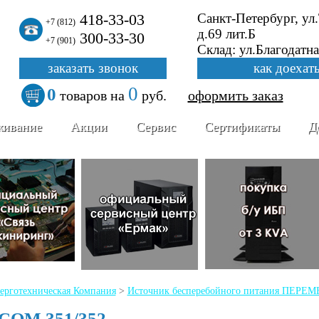
418-33-03
Санкт-Петербург, ул
+7 (812)
д.69 лит.Б
300-33-30
+7 (901)
Склад: ул.Благодатна
заказать звонок
как доехат
0
0
товаров
на
руб.
оформить заказ
живание
Акции
Сервис
Сертификаты
Д
ерготехническая Компания
>
Источник бесперебойного питания ПЕР
iCOM 351/352