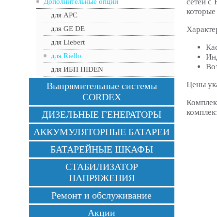
сетей с 
Дополнительные опции
которые
для APC
Характе
для GE DE
для Liebert
Ка
для Riello
Ин
Во
для ИБП HIDEN
Цены ук
Выпрямительные системы
CORDEX
Комплек
комплек
ДИЗЕЛЬНЫЕ ГЕНЕРАТОРЫ
АККУМУЛЯТОРНЫЕ БАТАРЕИ
БАТАРЕЙНЫЕ ШКАФЫ
СТАБИЛИЗАТОР
НАПРЯЖЕНИЯ
Ремонт и обслуживание
Акции