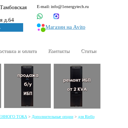
.Тамбовская
E-mail: info@1energytech.ru
я д.64
Магазин на Avito
ь
оставка и оплата
Контакты
Статьи
ЕМЕННОГО ТОКА
>
Дополнительные опции
>
для Riello