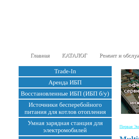
Главная
КАТАЛОГ
Ремонт и обслу
Trade-In
Аренда ИБП
Восстановленные ИБП (ИБП б/у)
Источники бесперебойного
питания для котлов отопления
Умная зарядная станция для
Первая Эн
электромобилей
Mult