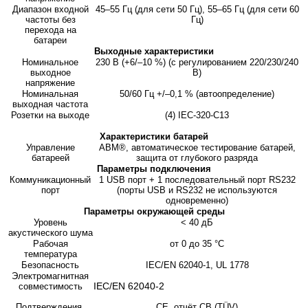
Диапазон входной
45–55 Гц (для сети 50 Гц), 55–65 Гц (для сети 60
частоты без
Гц)
перехода на
батареи
Выходные характеристики
Номинальное
230 В (+6/–10 %) (с регулированием 220/230/240
выходное
В)
напряжение
Номинальная
50/60 Гц +/–0,1 % (автоопределение)
выходная частота
Розетки на выходе
(4) IEC-320-C13
Характеристики батарей
Управление
ABM®, автоматическое тестирование батарей,
батареей
защита от глубокого разряда
Параметры подключения
Коммуникационный
1 USB порт + 1 последовательный порт RS232
порт
(порты USB и RS232 не используются
одновременно)
Параметры окружающей среды
Уровень
< 40 дБ
акустического шума
Рабочая
от 0 дo 35 °C
температура
Безопасность
IEC/EN 62040-1, UL 1778
Электромагнитная
IEC/EN 62040-2
совместимость
Подтверждения
CE, отчёт CB (TÜV)