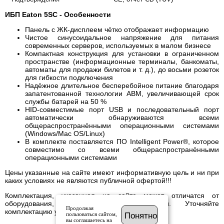
ИБП Eaton 5SC - Особенности
Панель с ЖК-дисплеем чётко отображает информацию
Чистое синусоидальное напряжение для питания
современных серверов, используемых в малом бизнесе
Компактная конструкция для установки в ограниченном
пространстве (информационные терминалы, банкоматы,
автоматы для продажи билетов и т. д.), до восьми розеток
для гибкости подключения
Надёжное длительное бесперебойное питание благодаря
запатентованной технологии ABM, увеличивающей срок
службы батарей на 50 %
HID-совместимые порт USB и последовательный порт
автоматически обнаруживаются всеми
общераспространёнными операционными системами
(Windows/Mac OS/Linux)
В комплекте поставляется ПО Intelligent Power®, которое
совместимо со всеми общераспространёнными
операционными системами
Цены указанные на сайте имеют информативную цель и ни при
каких условиях не являются публичной офертой!!!
Комплектация, указанная на сайте может отличатся от
оборудования, имеющегося в наличии. Уточняйте
Продолжая
комплектацию у менеджера.
пользоваться сайтом,
Понятно
вы соглашаетесь на