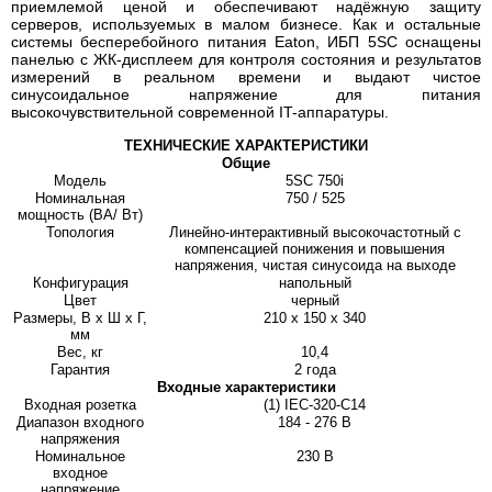
приемлемой ценой и обеспечивают надёжную защиту
серверов, используемых в малом бизнесе. Как и остальные
системы бесперебойного питания Eaton, ИБП 5SC оснащены
панелью с ЖК-дисплеем для контроля состояния и результатов
измерений в реальном времени и выдают чистое
синусоидальное напряжение для питания
высокочувствительной современной IT-аппаратуры.
ТЕХНИЧЕСКИЕ ХАРАКТЕРИСТИКИ
Общие
Модель
5SC 750i
Номинальная
750 / 525
мощность (ВА/ Вт)
Топология
Линейно-интерактивный высокочастотный с
компенсацией понижения и повышения
напряжения, чистая синусоида на выходе
Конфигурация
напольный
Цвет
черный
Размеры, В x Ш x Г,
210 x 150 x 340
мм
Вес, кг
10,4
Гарантия
2 года
Входные характеристики
Входная розетка
(1) IEC-320-C14
Диапазон входного
184 - 276 В
напряжения
Номинальное
230 В
входное
напряжение