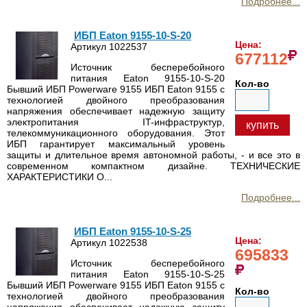
Подробнее...
ИБП Eaton 9155-10-S-20
Цена:
Артикул 1022537
677112
Источник бесперебойного
питания Eaton 9155-10-S-20
Кол-во
Бывший ИБП Powerware 9155 ИБП Eaton 9155 с
технологией двойного преобразования
напряжения обеспечивает надежную защиту
электропитания IT-инфраструктур,
купить
телекоммуникационного оборудования. Этот
ИБП гарантирует максимальный уровень
защиты и длительное время автономной работы, - и все это в
современном компактном дизайне. ТЕХНИЧЕСКИЕ
ХАРАКТЕРИСТИКИ О...
Подробнее...
ИБП Eaton 9155-10-S-25
Цена:
Артикул 1022538
695833
Источник бесперебойного
питания Eaton 9155-10-S-25
Бывший ИБП Powerware 9155 ИБП Eaton 9155 с
Кол-во
технологией двойного преобразования
напряжения обеспечивает надежную защиту