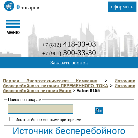
0
оформить
товаров
418-33-03
+7 (812)
300-33-30
+7 (901)
Заказать звонок
Первая Энерготехническая Компания
>
Источник
бесперебойного питания ПЕРЕМЕННОГО ТОКА
>
Источник
бесперебойного питания Eaton
>
Eaton 9155
Поиск по товарам
Искать с более жесткими критериями.
Источник бесперебойного