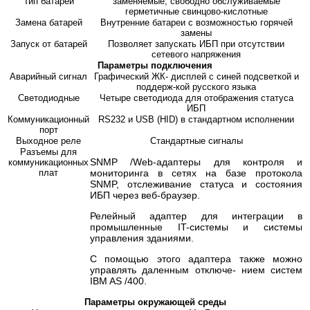
Тип батарей
заменяемые, свободно обслуживаемые
герметичные свинцово-кислотные
Замена батарей
Внутренние батареи с возможностью горячей
замены
Запуск от батарей
Позволяет запускать ИБП при отсутствии
сетевого напряжения
Параметры подключения
Аварийный сигнал
Графический ЖК- дисплей с синей подсветкой и
поддерж-кой русского языка
Светодиодные
Четыре светодиода для отображения статуса
ИБП
Коммуникационный
RS232 и USB (HID) в стандартном исполнении
порт
Выходное реле
Стандартные сигналы
Разъемы для
SNMP /Web-адаптеры для контроля и
коммуникационных
плат
мониторинга в сетях на базе протокола
SNMP, отслеживание статуса и состояния
ИБП через веб-браузер.
Релейный адаптер для интеграции в
промышленные IT-системы и системы
управления зданиями.
С помощью этого адаптера также можно
управлять даленным отключе- нием систем
IBM AS /400.
Параметры окружающей среды