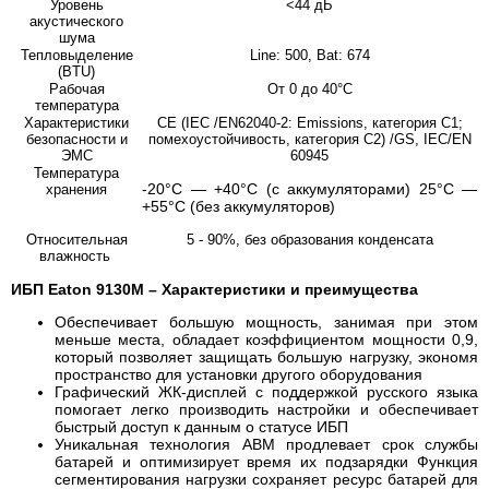
Уровень
<44 дБ
акустического
шума
Тепловыделение
Line: 500, Bat: 674
(BTU)
Рабочая
От 0 до 40°C
температура
Характеристики
CE (IEC /EN62040-2: Emissions, категория C1;
безопасности и
помехоустойчивость, категория C2) /GS, IEC/EN
ЭМС
60945
Температура
-20°C — +40°C (с аккумуляторами) 25°C —
хранения
+55°C (без аккумуляторов)
Относительная
5 - 90%, без образования конденсата
влажность
ИБП Eaton 9130M – Характеристики и преимущества
Обеспечивает большую мощность, занимая при этом
меньше места, обладает коэффициентом мощности 0,9,
который позволяет защищать большую нагрузку, экономя
пространство для установки другого оборудования
Графический ЖК-дисплей с поддержкой русского языка
помогает легко производить настройки и обеспечивает
быстрый доступ к данным о статусе ИБП
Уникальная технология ABM продлевает срок службы
батарей и оптимизирует время их подзарядки Функция
сегментирования нагрузки сохраняет ресурс батарей для