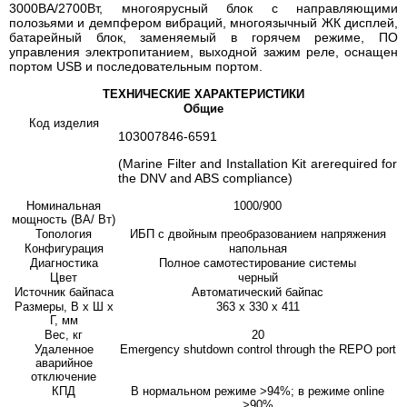
3000ВА/2700Вт, многоярусный блок с направляющими
полозьями и демпфером вибраций, многоязычный ЖК дисплей,
батарейный блок, заменяемый в горячем режиме, ПО
управления электропитанием, выходной зажим реле, оснащен
портом USB и последовательным портом.
ТЕХНИЧЕСКИЕ ХАРАКТЕРИСТИКИ
Общие
Код изделия
103007846-6591
(Marine Filter and Installation Kit are
required for
the DNV and ABS compliance)
Номинальная
1000/900
мощность (ВА/ Вт)
Топология
ИБП с двойным преобразованием напряжения
Конфигурация
напольная
Диагностика
Полное самотестирование системы
Цвет
черный
Источник байпаса
Автоматический байпас
Размеры, В x Ш x
363 x 330 x 411
Г, мм
Вес, кг
20
Удаленное
Emergency shutdown control through the REPO port
аварийное
отключение
КПД
В нормальном режиме >94%; в режиме online
>90%