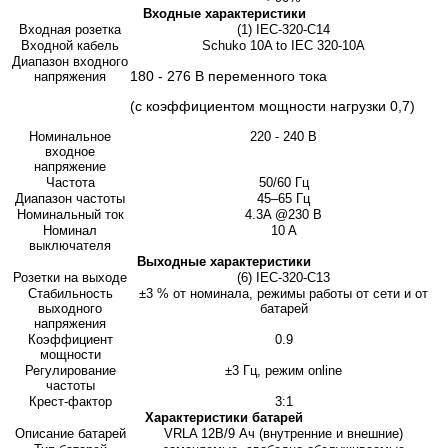
Входные характеристики
Входная розетка
(1) IEC-320-C14
Входной кабель
Schuko 10A to IEC 320-10A
Диапазон входного
180 - 276 В переменного тока
напряжения
(с коэффициентом мощности нагрузки 0,7)
Номинальное
220 - 240 В
входное
напряжение
Частота
50/60 Гц
Диапазон частоты
45–65 Гц
Номинальный ток
4.3A @230 B
Номинал
10 A
выключателя
Выходные характеристики
Розетки на выходе
(6) IEC-320-C13
Стабильность
±3 % от номинала, режимы работы от сети и от
выходного
батарей
напряжения
Коэффициент
0.9
мощности
Регулирование
±3 Гц, режим online
частоты
Крест-фактор
3:1
Характеристики батарей
Описание батарей
VRLA 12В/9 Ач (внутренние и внешние)