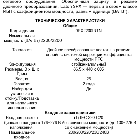
сетевого оборудования. Обеспечивая защиту в режиме
двойного преобразования, Eaton 9PX — первый в своем классе
ИБП с коэффициентом мощности, равным единице (ВА=Вт).
ТЕХНИЧЕСКИЕ ХАРАКТЕРИСТИКИ
Общие
Код изделия
9PX2200IRTN
Номинальная
2200/2200
мощность (ВА/ Вт)
Топология
Двойное преобразование частоты в режиме
онлайн с системой коррекции коэффициента
мощности PFC
Конфигурация
стойка/напольный
Размеры, В x Ш x
86.5 x 440 x 605
Г, мм
Вес, кг
25
Гарантия
2 года
Набор для
Да
установки в
стойку/Подставка
для напольного
использования
Входные характеристики
Входная розетка
(1) IEC-320-C20
Диапазон входного
176−276 В без снижения мощности (до 100−276 В
напряжения
со снижением мощности)
Номинальное
200/208/220/230/240В
входное