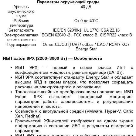
Параметры окружающей среды
Уровень
40 дБ
акустического
шума
Рабочая
От 0 до 40°C
температура
Безопасность
IEC/EN 62040-1, UL 1778, CSA 22.16
Электромагнитная
IEC/EN 62040 -2 , FCC класс B, CISPR22 класс B
совместимость
Подтверждения
Отчет CE/CB (TUV) / cULus / EAC / RCM / KC /
Energy Star
ИБП Eaton 9PX (2200–3000 Вт) — Особенности
ИБП 9PX — первый в своем классе ИБП с
коэффициентом мощности, равным единице (ВА=Вт).
ИБП 9PX соответствует стандарту Energy Star и обладает
высшим КПД в своем классе, что позволяет сокращать
расходы на электроэнергию и охлаждение.
Топология с двойным преобразованием напряжения. ИБП
Eaton 9PX выполняет постоянный мониторинг
параметров работы электросистемы и регулирования
напряжения и частоты.
Совместим с виртуальной средой (VMware, Hyper-V, Citrix
Xen, Redhat)
Графический ЖК-дисплей отображает на одном экране
информацию о состоянии ИБП и результаты измерений
параметров
ИБП 9PX может измерять потребление электроэнергии