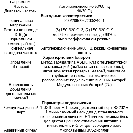
напряжение
Частота
Автопереключение 50/60 Гц
Диапазон частоты
40-70 Гц
Выходные характеристики
Номинальное
200/208/220/230/240 В
напряжение
Розетки на выходе
(8) IEC-320-C13, (2) IEC-320-C19
КПД (в
до 93% в режиме on-line, до 98% в
нормальном
высокоэффективном режиме
режиме работы)
Номинальная
Автопереключение 50/60 Гц, режим конвертера
выходная частота
частоты
Характеристики батарей
Управление
Метод заряда типа ABM® или с температурной
батареей
компенсацией (выбирается пользователем),
автоматическая проверка батарей, защита от
глубокого разряда, автоматическое
распознавание подключения внешних батарей
Возможность
Модуль внешних батарей (2U)
добавления
дополнительных
батарей
Параметры подключения
Коммуникационный
1 USB-порт + 1 последовательный порт RS232 +
порт
1 миниклеммный блок для дистанционного
включения/выключения + 1 миниклеммный блок
для дистанционного отключения питания + 1
миниклеммный блок для выходного реле
Аварийный сигнал
Многоязычный ЖК-дисплей