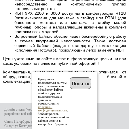
непосредственно на контролируемых группах
штепсельных розеток.
ИБП 9PX 2200 и 3000 доступны в конфигурации RT2U
(оптимизирована для монтажа в стойку) или RT3U (для
башенного монтажа или монтажа в стойку малой
глубины), опоры и направляющие включены в комплект
поставки всех моделей.
Встроенный байпас обеспечивает бесперебойную работу
в случае внутренней неисправности. Также доступен
сервисный байпас (входит в стандартную комплектацию
исполнения HotSwap), позволяющий легко заменять ИБП.
Цены указанные на сайте имеют информативную цель и ни при
каких условиях не являются публичной офертой!!!
Комплектация, указанная на сайте может отличатся от
оборудования, имеющегося в наличии. Уточняйте
Продолжая
комплектацию у менеджера.
пользоваться сайтом,
Понятно
вы соглашаетесь на
обработку файлов
cookie и других
пользовательских
данных в
соответствии с
политикой
Дизайн-студия Website-it
конфиденциальности
.
разработка веб-сайта
Заблокировать
использование cookies
сайтом можно в
Санкт-Петербург, ул.Тамбовская д.69 лит.Б
настройках браузера.
Склад: ул.Благодатная д.64