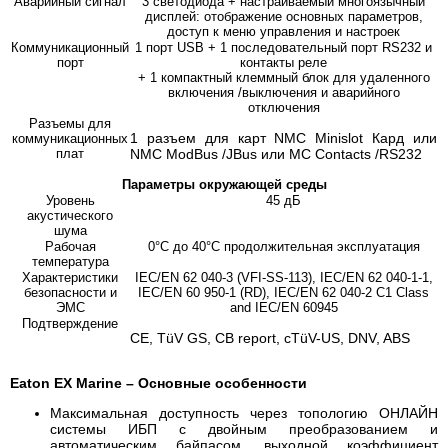
Аварийный сигнал
3 светодиода + настраиваемый многоязычный
дисплей: отображение основных параметров,
доступ к меню управления и настроек
Коммуникационный
1 порт USB + 1 последовательный порт RS232 и
порт
контакты реле
+ 1 компактный клеммный блок для удаленного
включения /выключения и аварийного
отключения
Разъемы для
1 разъем для карт NMC Minislot Кард или
коммуникационных
плат
NMC ModBus /JBus или MC Contacts /RS232
Параметры окружающей среды
Уровень
45 дБ
акустического
шума
Рабочая
0°C до 40°C продолжительная эксплуатация
температура
Характеристики
IEC/EN 62 040-3 (VFI-SS-113), IEC/EN 62 040-1-1,
безопасности и
IEC/EN 60 950-1 (RD), IEC/EN 62 040-2 C1 Class
ЭМС
and IEC/EN 60945
Подтверждение
CE, TüV GS, CB report, cTüV-US, DNV, ABS
Eaton EX Marine – Основные особенности
Максимальная доступность через топологию ОНЛАЙН
системы ИБП с двойным преобразованием и
автоматическим байпасом, выходной коэффициент