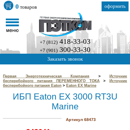
0
оформить
товаров
418-33-03
+7 (812)
300-33-30
+7 (901)
Заказать звонок
Первая Энерготехническая Компания
>
Источник
бесперебойного питания ПЕРЕМЕННОГО ТОКА
>
Источник
бесперебойного питания Eaton
>
Eaton EX Marine
ИБП Eaton EX 3000 RT3U
Marine
Артикул 68473