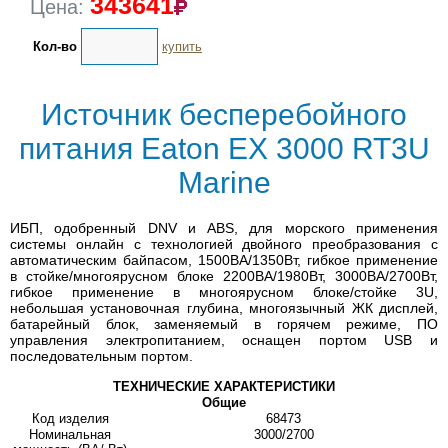
343641
Цена:
Кол-во
купить
Источник бесперебойного
питания Eaton EX 3000 RT3U
Marine
ИБП, одобренный DNV и ABS, для морского применения
системы онлайн с технологией двойного преобразования с
автоматическим байпасом, 1500ВА/1350Вт, гибкое применение
в стойке/многоярусном блоке 2200ВА/1980Вт, 3000ВА/2700Вт,
гибкое применение в многоярусном блоке/стойке 3U,
небольшая установочная глубина, многоязычный ЖК дисплей,
батарейный блок, заменяемый в горячем режиме, ПО
управления электропитанием, оснащен портом USB и
последовательным портом.
ТЕХНИЧЕСКИЕ ХАРАКТЕРИСТИКИ
Общие
Код изделия
68473
Номинальная
3000/2700