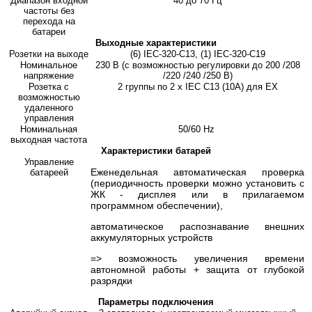
Диапазон входной
40 до 70 Гц
частоты без
перехода на
батареи
Выходные характеристики
Розетки на выходе
(6) IEC-320-C13, (1) IEC-320-C19
Номинальное
230 В (с возможностью регулировки до 200 /208
напряжение
/220 /240 /250 В)
Розетка с
2 группы по 2 x IEC C13 (10A) для EX
возможностью
удаленного
управления
Номинальная
50/60 Hz
выходная частота
Характеристики батарей
Управление
Еженедельная автоматическая проверка
батареей
(периодичность проверки можно установить с
ЖК - дисплея или в прилагаемом
программном обеспечении),
автоматическое распознавание внешних
аккумуляторных устройств
=> возможность увеличения времени
автономной работы + защита от глубокой
разрядки
Параметры подключения