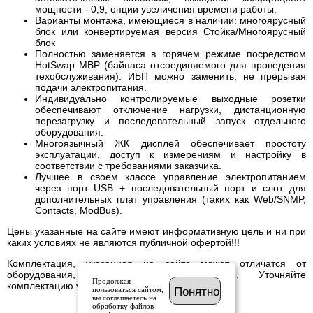
мощности - 0,9, опции увеличения времени работы.
Варианты монтажа, имеющиеся в наличии: многоярусный
блок или конвертируемая версия Стойка/Многоярусный
блок
Полностью заменяется в горячем режиме посредством
HotSwap MBP (байпаса отсоединяемого для проведения
техобслуживания): ИБП можно заменить, не прерывая
подачи электропитания.
Индивидуально контролируемые выходные розетки
обеспечивают отключение нагрузки, дистанционную
перезагрузку и последовательный запуск отдельного
оборудования.
Многоязычный ЖК дисплей обеспечивает простоту
эксплуатации, доступ к измерениям и настройку в
соответствии с требованиями заказчика.
Лучшее в своем классе управление электропитанием
через порт USB + последовательный порт и слот для
дополнительных плат управления (таких как Web/SNMP,
Contacts, ModBus).
Цены указанные на сайте имеют информативную цель и ни при
каких условиях не являются публичной офертой!!!
Комплектация, указанная на сайте может отличатся от
оборудования, имеющегося в наличии. Уточняйте
Продолжая
комплектацию у менеджера.
пользоваться сайтом,
Понятно
вы соглашаетесь на
обработку файлов