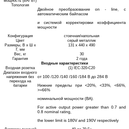
мощность (ВА/ Вт)
Топология
Двойное преобразование on - line, с
автоматическим байпасом
и системой корректировки коэффициента
мощности
Конфигурация
стоечная/напольная
Цвет
серый металлик
Размеры, В x Ш x
131 x 440 x 490
Г, мм
Вес, кг
30
Гарантия
2 года
Входные характеристики
Входная розетка
(1) IEC-320-C20
Диапазон входного
от 100 /120 /140 /160 /184 В до 284 В
напряжения без
перехода на
Нижние пределы при <20%, <33%, <66%,
батареи
>=66%
номинальной мощности (ВА).
For active output power greater than 0.7 and
0.8 nominal rating,
the lower limit is 180V and 190V respectively