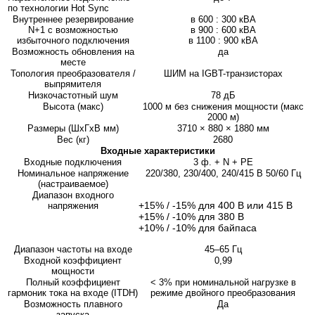
по технологии Hot Sync
Внутреннее резервирование
в 600 : 300 кВA
N+1 с возможностью
в 900 : 600 кВA
избыточного подключения
в 1100 : 900 кВA
Возможность обновления на
да
месте
Топология преобразователя /
ШИМ на IGBT-транзисторах
выпрямителя
Низкочастотный шум
78 дБ
Высота (макс)
1000 м без снижения мощности (макс
2000 м)
Размеры (ШхГхВ мм)
3710 × 880 × 1880 мм
Вес (кг)
2680
Входные характеристики
Входные подключения
3 ф. + N + PE
Номинальное напряжение
220/380, 230/400, 240/415 В 50/60 Гц
(настраиваемое)
Диапазон входного
+15% / -15% для 400 В или 415 В
напряжения
+15% / -10% для 380 В
+10% / -10% для байпаса
Диапазон частоты на входе
45–65 Гц
Входной коэффициент
0,99
мощности
Полный коэффициент
< 3% при номинальной нагрузке в
гармоник тока на входе (ITDH)
режиме двойного преобразования
Возможность плавного
Да
запуска