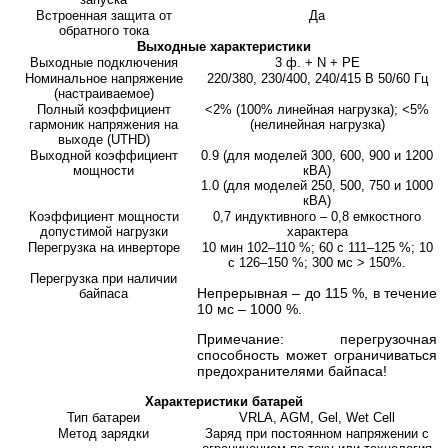
Встроенная защита от
Да
обратного тока
Выходные характеристики
Выходные подключения
3 ф. + N + PE
Номинальное напряжение
220/380, 230/400, 240/415 В 50/60 Гц
(настраиваемое)
Полный коэффициент
<2% (100% линейная нагрузка); <5%
гармоник напряжения на
(нелинейная нагрузка)
выходе (UTHD)
Выходной коэффициент
0.9 (для моделей 300, 600, 900 и 1200
мощности
кВА)
1.0 (для моделей 250, 500, 750 и 1000
кВА)
Коэффициент мощности
0,7 индуктивного – 0,8 емкостного
допустимой нагрузки
характера
Перегрузка на инверторе
10 мин 102–110 %; 60 с 111–125 %; 10
с 126–150 %; 300 мс > 150%.
Перегрузка при наличии
Непрерывная – до 115 %, в течение
байпаса
10 мс – 1000 %.
Примечание: перегрузочная
способность может ограничиваться
предохранителями байпаса!
Характеристики батарей
Тип батареи
VRLA, AGM, Gel, Wet Cell
Метод зарядки
Заряд при постоянном напряжении с