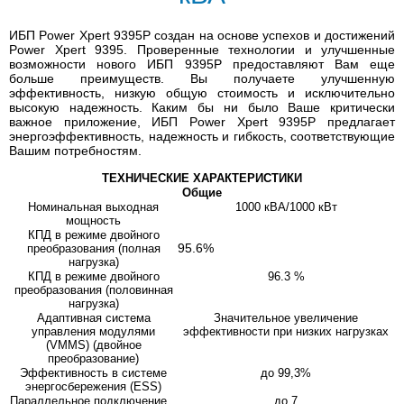
ИБП Power Xpert 9395P создан на основе успехов и достижений
Power Xpert 9395. Проверенные технологии и улучшенные
возможности нового ИБП 9395P предоставляют Вам еще
больше преимуществ. Вы получаете улучшенную
эффективность, низкую общую стоимость и исключительно
высокую надежность. Каким бы ни было Ваше критически
важное приложение, ИБП Power Xpert 9395P предлагает
энергоэффективность, надежность и гибкость, соответствующие
Вашим потребностям.
ТЕХНИЧЕСКИЕ ХАРАКТЕРИСТИКИ
Общие
Номинальная выходная
1000 кВА/1000 кВт
мощность
КПД в режиме двойного
95.6%
преобразования (полная
нагрузка)
КПД в режиме двойного
96.3 %
преобразования (половинная
нагрузка)
Адаптивная система
Значительное увеличение
управления модулями
эффективности при низких нагрузках
(VMMS) (двойное
преобразование)
Эффективность в системе
до 99,3%
энергосбережения (ESS)
Параллельное подключение
до 7