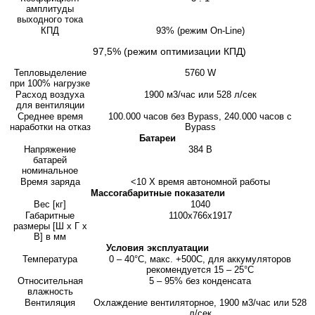
амплитуды
выходного тока
КПД
93% (режим On-Line)
97,5% (режим оптимизации КПД)
Тепловыделение
5760 W
при 100% нагрузке
Расход воздуха
1900 м3/час или 528 л/сек
для вентиляции
Среднее время
100.000 часов без Bypass, 240.000 часов с
наработки на отказ
Bypass
Батареи
Напряжение
384 В
батарей
номинальное
Время заряда
<10 Х время автономной работы
Массогабаритные показатели
Вес [кг]
1040
Габаритные
1100х766х1917
размеры [Ш x Г x
В] в мм
Условия эксплуатации
Температура
0 – 40°С, макс. +500С, для аккумуляторов
рекомендуется 15 – 25°С
Относительная
5 – 95% без конденсата
влажность
Вентиляция
Охлаждение вентиляторное, 1900 м3/час или 528
л/сек