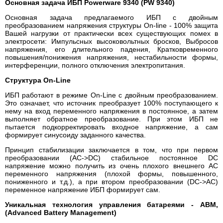
Основная задача ИБП Powerware 9340 (PW 9340)
Основная задача предлагаемого ИБП с двойным
преобразованием напряжения структуры On-line - 100% защита
Вашей нагрузки от практически всех существующих помех в
электросети: Импульсных высоковольтных бросков, Выбросов
напряжения, его длительного падения, Кратковременного
повышения/понижения напряжения, нестабильности формы,
интерференции, полного отключения электропитания.
Структура On-Line
ИБП работают в режиме On-Line с двойным преобразованием.
Это означает, что источник преобразует 100% поступающего к
нему на вход переменного напряжения в постоянное, а затем
выполняет обратное преобразование. При этом ИБП не
пытается подкорректировать входное напряжение, а сам
формирует синусоиду заданного качества.
Принцип стабилизации заключается в том, что при первом
преобразовании (AC->DC) стабильное постоянное DC
напряжение можно получить из очень плохого внешнего AC
переменного напряжения (плохой формы, повышенного,
пониженного и т.д.), а при втором преобразовании (DC->AC)
переменное напряжение ИБП формирует сам.
Уникальная технология управления батареями - ABM,
(Advanced Battery Management)