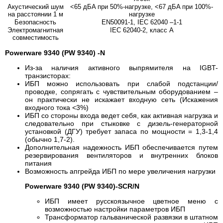
Акустический шум
<65 дБA при 50%-нагрузке, <67 дБA при 100%-
на расстоянии 1 м
нагрузке
Безопасность
EN50091-1, IEC 62040 –1-1
Электромагнитная
IEC 62040-2, класс А
совместимость
Powerware 9340 (PW 9340) -N
Из-за наличия активного выпрямителя на IGBT-
транзисторах:
ИБП можно использовать при слабой подстанции/
проводке, сопрягать с чувствительным оборудованием –
он практически не искажает входную сеть (Искажения
входного тока <3%)
ИБП со стороны входа ведет себя, как активная нагрузка и
следовательно при стыковке с дизель-генераторной
установкой (ДГУ) требует запаса по мощности = 1,3-1,4
(обычно 1,7-2).
Дополнительная надежность ИБП обеспечивается путем
резервирования вентиляторов и внутренних блоков
питания
Возможность апгрейда ИБП по мере увеличения нагрузки
Powerware 9340 (PW 9340)-SCR/N
ИБП имеет русскоязычное цветное меню с
возможностью настройки параметров ИБП
Трансформатор гальванической развязки в штатном