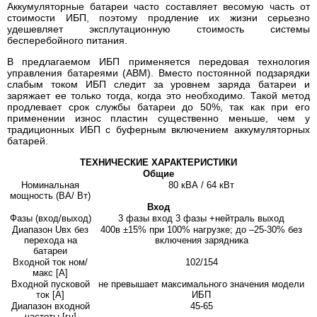
Аккумуляторные батареи часто составляет весомую часть от
стоимости ИБП, поэтому продление их жизни серьезно
удешевляет эксплутационную стоимость системы
бесперебойного питания.
В предлагаемом ИБП применяется передовая технология
управления батареями (ABM). Вместо постоянной подзарядки
слабым током ИБП следит за уровнем заряда батареи и
заряжает ее только тогда, когда это необходимо. Такой метод
продлевает срок службы батареи до 50%, так как при его
применении износ пластин существенно меньше, чем у
традиционных ИБП с буферным включением аккумуляторных
батарей.
ТЕХНИЧЕСКИЕ ХАРАКТЕРИСТИКИ
Общие
Номинальная
80 кВА / 64 кВт
мощность (ВА/ Вт)
Вход
Фазы (вход/выход)
3 фазы вход 3 фазы +нейтраль выход
Диапазон Uвх без
400в ±15% при 100% нагрузке; до –25-30% без
перехода на
включения зарядника
батареи
Входной ток ном/
102/154
макс [A]
Входной пусковой
не превышает максимального значения модели
ток [A]
ИБП
Диапазон входной
45-65
частоты [гц]