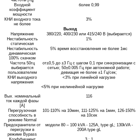
Входной
более 0,99
коэффициент
мощности
КНИ входного тока
3%
не более
Выход
Напряжение
380/220, 400/230 или 415/240 В (выбирается)
Нестабильность
1%
статическая
Нестабильность
5% время восстановления не более 1мс
динамическая
100% скачком
Частота 50гц
от±0,5 до ±3 Гц с шагом 0,1 при синхронизации с
выбирается
сетью; 50±0.005 Гц при автономной работе;
пользователем
девиация не более ±1 Гц/сек;
КНИ выходного
<3% при линейной нагрузке
напряжения
<5% при нелинейной нагрузке
Вых. номинальный
116
ток каждой фазы
[A]
Перегрузочная
101-110% на 10мин, 111-125% на 1мин, 126-150%
способность в
на 10сек
режиме Normal
Предохранители от
модели 80 – 100 kVA - 125A, type gL; 130kVA -
перегрузки в
200A type gL
режиме Bypass
Коэффициент
3 : 1