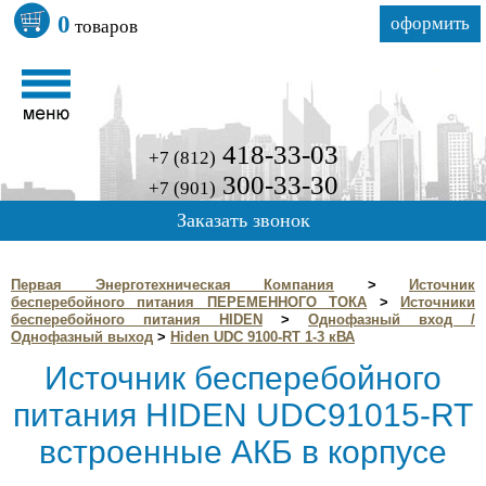
0
оформить
товаров
418-33-03
+7 (812)
300-33-30
+7 (901)
Заказать звонок
Первая Энерготехническая Компания
>
Источник
бесперебойного питания ПЕРЕМЕННОГО ТОКА
>
Источники
бесперебойного питания HIDEN
>
Однофазный вход /
Однофазный выход
>
Hiden UDC 9100-RT 1-3 кВА
Источник бесперебойного
питания HIDEN UDC91015-RT
встроенные АКБ в корпусе