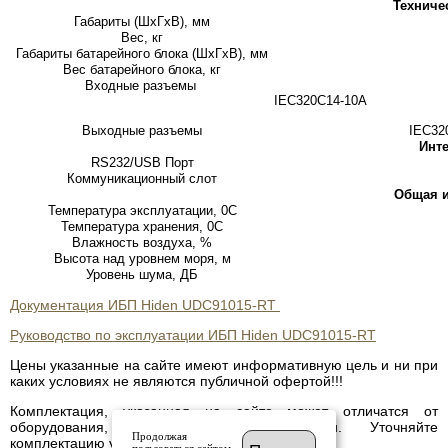
Техниче
Габариты (ШхГхВ), мм
Вес, кг
Габариты батарейного блока (ШхГхВ), мм
Вес батарейного блока, кг
Входные разъемы
IEC320C14-10A
Выходные разъемы
IEC32
Инт
RS232/USB Порт
Коммуникационный слот
Общая 
Температура эксплуатации, 0С
Температура хранения, 0С
Влажность воздуха, %
Высота над уровнем моря, м
Уровень шума, ДБ
Документация ИБП Hiden UDC91015-RT
Руководство по эксплуатации ИБП Hiden UDC91015-RT
Цены указанные на сайте имеют информативную цель и ни при
каких условиях не являются публичной офертой!!!
Комплектация, указанная на сайте может отличатся от
оборудования, имеющегося в наличии. Уточняйте
Продолжая
комплектацию у менеджера.