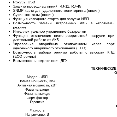
RS-232, USB
Защита проводных линий: RJ-11, RJ-45
SNMP-карта для удаленного мониторинга (опция)
Сухие контакты (опция)
Функция холодного старта для запуска ИБП
Возможность замены встроенных АКБ в «горячем»
режиме
Интеллектуальное управление батареями
Функция отключения низкоприоритетной нагрузки при
длительной работе от АКБ
Управление аварийным отключением через порт
удаленного аварийного отключения (EPO)
Возможность выбора режима работы с высоким КПД
(ECO-режим)
Возможность подключения ДГУ
ТЕХНИЧЕСКИЕ
О
Модель ИБП
Полная мощность, кВА
Активная мощность, кВт
Фазы на входе
Фазы на выходе
Форм-фактор
Гарантия
Фазность
Напряжение, В