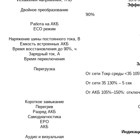
Эффек
Двойное преобразование
90%
Работа на АКБ
ECO режим
Наряжение шины постоянного тока, В
Емкость встроенных АКБ
Время восстановления до 90%, ч
Зарядный ток, А
Время переключения
З
Перегрузка
От сети Tокр среды <35 105
От сети 35 130% – 5 сек
От АКБ 105%–150%: отключе
Короткое замыкание
Перегрев
Разряд АКБ
Самодиагностика
EPO
АКБ
Индикац
Аудио и визуальная