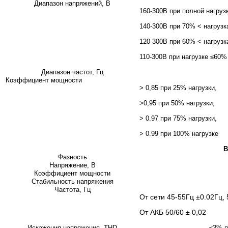
Диапазон напряжений, В
160-300В при полной нагруз
140-300В
при 70% < нагрузк
120-300В при 60% < нагрузк
110-300В при нагрузке ≤60%
Диапазон частот, Гц
Коэффициент мощности
> 0,85 при 25% нагрузки,
>0,95 при 50% нагрузки,
> 0.97 при 75% нагрузки,
> 0.99 при 100% нагрузке
В
Фазность
Напряжение, В
Коэффициент мощности
Стабильность напряжения
Частота, Гц
От сети 45-55Гц ±0.02Гц, 
От АКБ 50/60 ± 0,02
Искажения напряжения, THD
≤3% п