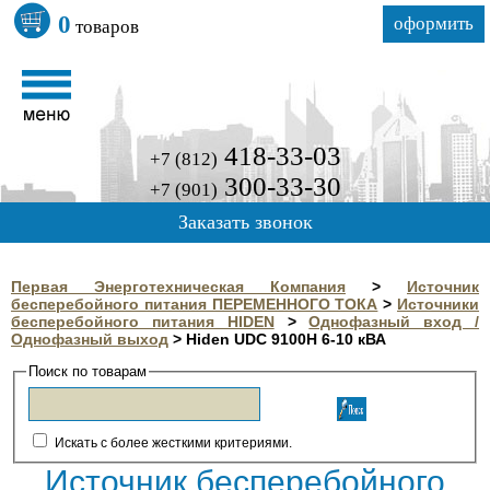
0
оформить
товаров
418-33-03
+7 (812)
300-33-30
+7 (901)
Заказать звонок
Первая Энерготехническая Компания
>
Источник
бесперебойного питания ПЕРЕМЕННОГО ТОКА
>
Источники
бесперебойного питания HIDEN
>
Однофазный вход /
Однофазный выход
>
Hiden UDC 9100H 6-10 кВА
Поиск по товарам
Искать с более жесткими критериями.
Источник бесперебойного