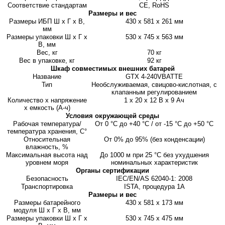
Соответствие стандартам
CE, RoHS
Размеры и вес
Размеры ИБП Ш х Г х В,
430 x 581 x 261 мм
мм
Размеры упаковки Ш х Г х
530 x 745 x 563 мм
В, мм
Вес, кг
70 кг
Вес в упаковке, кг
92 кг
Шкаф совместимых внешних батарей
Название
GTX 4-240VBATTE
Тип
Необслуживаемая, свицово-кислотная, с
клапанным регулированием
Количество х напряжение
1 х 20 х 12 В х 9 Ач
х емкость (А-ч)
Условия окружающей среды
Рабочая температура/
От 0 °С до +40 °С / от -15 °С до +50 °С
температура хранения, С°
Относительная
От 0% до 95% (без конденсации)
влажность, %
Максимальная высота над
До 1000 м при 25 °С без ухудшения
уровнем моря
номинальных характеристик
Органы сертификации
Безопасность
IEC/EN/AS 62040-1: 2008
Транспортировка
ISTA, процедура 1А
Размеры и вес
Размеры батарейного
430 х 581 х 173 мм
модуля Ш х Г х В, мм
Размеры упаковки Ш х Г х
530 х 745 х 475 мм