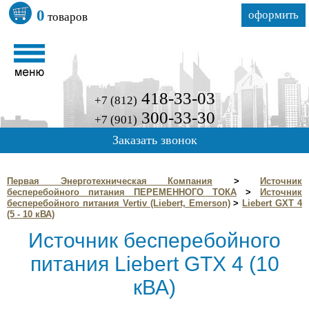
0
оформить
товаров
418-33-03
+7 (812)
300-33-30
+7 (901)
Заказать звонок
Первая Энерготехническая Компания
>
Источник
бесперебойного питания ПЕРЕМЕННОГО ТОКА
>
Источник
бесперебойного питания Vertiv (Liebert, Emerson)
>
Liebert GXT 4
(5 - 10 кВА)
Источник бесперебойного
питания Liebert GTX 4 (10
кВА)