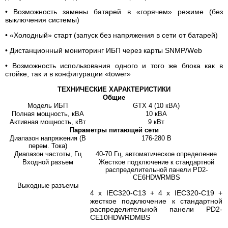
• Возможность замены батарей в «горячем» режиме (без
выключения системы)
• «Холодный» старт (запуск без напряжения в сети от батарей)
• Дистанционный мониторинг ИБП через карты SNMP/Web
• Возможность использования одного и того же блока как в
стойке, так и в конфигурации «tower»
ТЕХНИЧЕСКИЕ ХАРАКТЕРИСТИКИ
Общие
Модель ИБП
GTX 4 (10 кВА)
Полная мощность, кВА
10 кВА
Активная мощность, кВт
9 кВт
Параметры питающей сети
Диапазон напряжения (В
176-280 В
перем. Тока)
Диапазон частоты, Гц
40-70 Гц, автоматическое определение
Входной разъем
Жесткое подключение к стандартной
распределительной панели PD2-
CE6HDWRMBS
Выходные разъемы
4 х IEC320-C13 + 4 x IEC320-C19 +
жесткое подключение к стандартной
распределительной панели PD2-
CE10HDWRDMBS