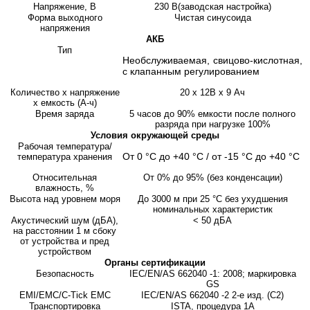
Напряжение, В
230 В(заводская настройка)
Форма выходного
Чистая синусоида
напряжения
АКБ
Тип
Необслуживаемая, свицово-кислотная,
с клапанным регулированием
Количество х напряжение
20 х 12В х 9 Ач
х емкость (А-ч)
Время заряда
5 часов до 90% емкости после полного
разряда при нагрузке 100%
Условия окружающей среды
Рабочая температура/
От 0 °С до +40 °С / от -15 °С до +40 °С
температура хранения
Относительная
От 0% до 95% (без конденсации)
влажность, %
Высота над уровнем моря
До 3000 м при 25 °С без ухудшения
номинальных характеристик
Акустический шум (дБА),
< 50 дБА
на расстоянии 1 м сбоку
от устройства и пред
устройством
Органы сертификации
Безопасность
IEC/EN/AS 662040 -1: 2008; маркировка
GS
EMI/EMC/C-Tick EMC
IEC/EN/AS 662040 -2 2-е изд. (С2)
Транспортировка
ISTA, процедура 1А