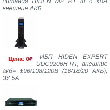
питания HIDEN MP RT III 6 кВА
внешние АКБ
ИБП HIDEN EXPERT
Цена: 0
UDC9206H-RT, внешние
акб= ±96/108/120В (16/18/20 АКБ),
ЗУ 5А