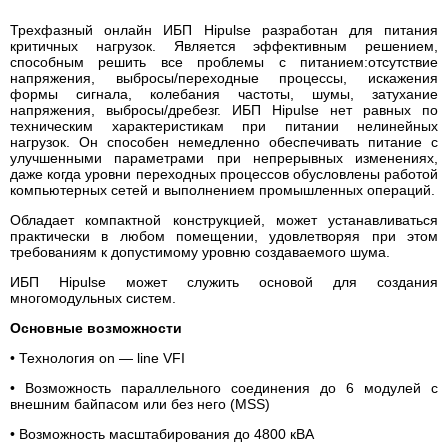
Трехфазный онлайн ИБП Hipulse разработан для питания
критичных нагрузок. Является эффективным решением,
способным решить все проблемы с питанием:отсутствие
напряжения, выбросы/переходные процессы, искажения
формы сигнала, колебания частоты, шумы, затухание
напряжения, выбросы/дребезг. ИБП Hipulse нет равных по
техническим характеристикам при питании нелинейных
нагрузок. Он способен немедленно обеспечивать питание с
улучшенными параметрами при непрерывных изменениях,
даже когда уровни переходных процессов обусловлены работой
компьютерных сетей и выполнением промышленных операций.
Обладает компактной конструкцией, может устанавливаться
практически в любом помещении, удовлетворяя при этом
требованиям к допустимому уровню создаваемого шума.
ИБП Hipulse может служить основой для создания
многомодульных систем.
Основные возможности
• Технология оn — line VFI
• Возможность параллельного соединения до 6 модулей с
внешним байпасом или без него (MSS)
• Возможность масштабирования до 4800 кВА