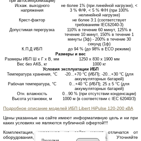
при автосинхронизации)
Искаж. выходного
не более 1% (при линейной нагрузке), <
напряжения
3 % Ф/Ф, < 5 % Ф/Н (при 100%
нелинейной нагрузке)
Крест-фактор
не более 3:1 (соответствует
требованиям IEC62040-3)
Допустимая перегрузка
110% в течение 60 минут, 125% в
течение 10 минут, 150% в течение 1
минуты (3ф) - 200% в течение 30
секунд (1ф)
К.П.Д ИБП
до 94 % (до 98% в ECO режиме)
Размеры и вес
Размеры ИБП Ш х Г х В, мм
1250 x 830 x 1900 мм
Вес без АКБ, кг
1000 кг
Условия эксплуатации ИБП
Температура хранения, °С
-20...+70 °С (ИБП); -20...+30 °С (для
аккумуляторных батарей)
Рабочая температура, °С
0...+40 °С (ИБП); 25 ± 5 °С (для
аккумуляторных батарей)
Отн. влажность
0...90 % (при отсутствии конденсации)
Высота установки, м
1000 м (в соответствии с IEC 62040/3)
Подробное описание моделей ИБП Libert HiPulse 120-200 кВА
Цены указанные на сайте имеют информативную цель и ни при
каких условиях не являются публичной офертой!!!
Комплектация, указанная на сайте может отличатся от
оборудования, имеющегося в наличии. Уточняйте
Продолжая