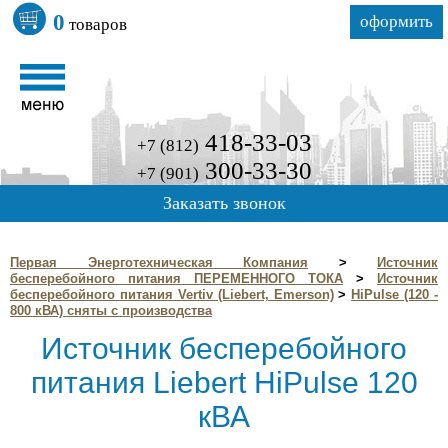
0
оформить
товаров
418-33-03
+7 (812)
300-33-30
+7 (901)
Заказать звонок
Первая Энерготехническая Компания
>
Источник
бесперебойного питания ПЕРЕМЕННОГО ТОКА
>
Источник
бесперебойного питания Vertiv (Liebert, Emerson)
>
HiPulse (120 -
800 кВА) сняты с производства
Источник бесперебойного
питания Liebert HiPulse 120
кВА