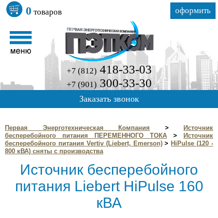
0
оформить
товаров
418-33-03
+7 (812)
300-33-30
+7 (901)
Заказать звонок
Первая Энерготехническая Компания
>
Источник
бесперебойного питания ПЕРЕМЕННОГО ТОКА
>
Источник
бесперебойного питания Vertiv (Liebert, Emerson)
>
HiPulse (120 -
800 кВА) сняты с производства
Источник бесперебойного
питания Liebert HiPulse 160
кВА