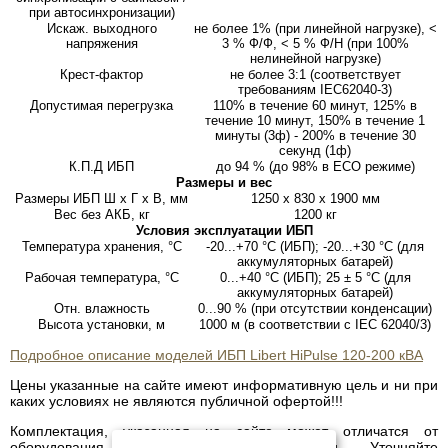
при автосинхронизации)
Искаж. выходного
не более 1% (при линейной нагрузке), <
напряжения
3 % Ф/Ф, < 5 % Ф/Н (при 100%
нелинейной нагрузке)
Крест-фактор
не более 3:1 (соответствует
требованиям IEC62040-3)
Допустимая перегрузка
110% в течение 60 минут, 125% в
течение 10 минут, 150% в течение 1
минуты (3ф) - 200% в течение 30
секунд (1ф)
К.П.Д ИБП
до 94 % (до 98% в ECO режиме)
Размеры и вес
Размеры ИБП Ш х Г х В, мм
1250 x 830 x 1900 мм
Вес без АКБ, кг
1200 кг
Условия эксплуатации ИБП
Температура хранения, °С
-20...+70 °С (ИБП); -20...+30 °С (для
аккумуляторных батарей)
Рабочая температура, °С
0...+40 °С (ИБП); 25 ± 5 °С (для
аккумуляторных батарей)
Отн. влажность
0...90 % (при отсутствии конденсации)
Высота установки, м
1000 м (в соответствии с IEC 62040/3)
Подробное описание моделей ИБП Libert HiPulse 120-200 кВА
Цены указанные на сайте имеют информативную цель и ни при
каких условиях не являются публичной офертой!!!
Комплектация, указанная на сайте может отличатся от
оборудования, имеющегося в наличии. Уточняйте