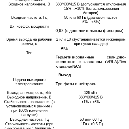
Входное напряжение, В
380/400/415 В (допускаются отклонения
-15%...+10% без использования
батареи)
Входная частота, Гц
50 или 60 Гц (диапазон частот
-5%...+5%)
Вх. коэфф. мощности
0,93 (с дополнительным фильтром)
Время выхода на рабочий
2 или 10 с(устанавливается инженером
режим, с
при пуско-наладке)
АКБ
Тип
Герметизированные свинцово-
кислотные с клапаном (VRLA)/без
клапана/NiCd
Выход
Подача выходного
Три фазы и нейтраль
электропитания
Выходная мощность, кВт
128 кВт
Выходное напряжение, В
380/400/415 В
Стабильность напряжения (в
±1% / ±5%
установившемся режиме /
при 100% изменении
нагрузки)
Выходная частота, Гц
50 или 60 Гц
Стабильность частоты (при
±1Гц / ±0.5 Гц
синхронизации с байпасом /