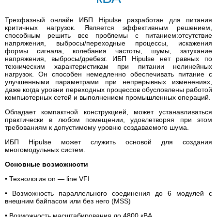
Трехфазный онлайн ИБП Hipulse разработан для питания
критичных нагрузок. Является эффективным решением,
способным решить все проблемы с питанием:отсутствие
напряжения, выбросы/переходные процессы, искажения
формы сигнала, колебания частоты, шумы, затухание
напряжения, выбросы/дребезг. ИБП Hipulse нет равных по
техническим характеристикам при питании нелинейных
нагрузок. Он способен немедленно обеспечивать питание с
улучшенными параметрами при непрерывных изменениях,
даже когда уровни переходных процессов обусловлены работой
компьютерных сетей и выполнением промышленных операций.
Обладает компактной конструкцией, может устанавливаться
практически в любом помещении, удовлетворяя при этом
требованиям к допустимому уровню создаваемого шума.
ИБП Hipulse может служить основой для создания
многомодульных систем.
Основные возможности
• Технология оn — line VFI
• Возможность параллельного соединения до 6 модулей с
внешним байпасом или без него (MSS)
• Возможность масштабирования до 4800 кВА