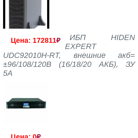
ИБП HIDEN
Цена: 172811
EXPERT
UDC92010H-RT, внешние акб=
±96/108/120В (16/18/20 АКБ), ЗУ
5А
Цена: 0