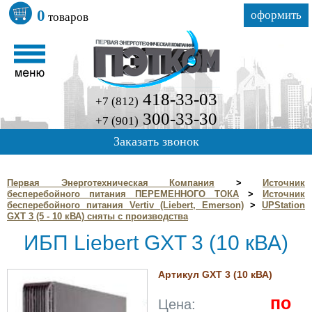
0
оформить
товаров
418-33-03
+7 (812)
300-33-30
+7 (901)
Заказать звонок
Первая Энерготехническая Компания
>
Источник
бесперебойного питания ПЕРЕМЕННОГО ТОКА
>
Источник
бесперебойного питания Vertiv (Liebert, Emerson)
>
UPStation
GXT 3 (5 - 10 кВА) сняты с производства
ИБП Liebert GXT 3 (10 кВА)
Артикул GXT 3 (10 кВА)
по
Цена: