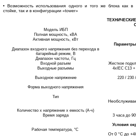
• Возможность использования одного и того же блока как в
стойке, так и в конфигурации «tower»
ТЕХНИЧЕСКИЕ
Модель ИБП
Полная мощность, кВА
Активная мощность, кВт
Параметры
Диапазон входного напряжения без перехода в
батарейный режим, В
Диапазон частоты, Гц
Входной разъем
Жесткое подк
Выходные разъемы
4xIEC С13 
Выходное напряжение
220 / 230
Форма выходного напряжения
Тип
Необслуживае
Количество х напряжение х емкость (А-ч)
Время заряда
3 часа до 9
Условия ок
Рабочая температура,
°С
От 0 °С до +