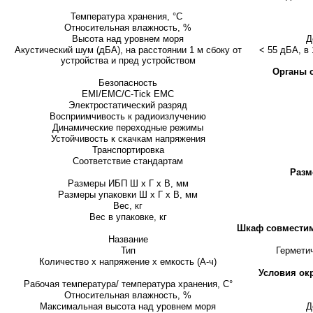
Температура хранения,
°С
Относительная влажность, %
Высота над уровнем моря
Д
Акустический шум (дБА), на расстоянии 1 м сбоку от
< 55 дБА, в 
устройства и пред устройством
Органы 
Безопасность
EMI/EMC/C-Tick ЕМС
Электростатический разряд
Восприимчивость к радиоизлучению
Динамические переходные режимы
Устойчивость к скачкам напряжения
Транспортировка
Соответствие стандартам
Разм
Размеры ИБП Ш х Г х В, мм
Размеры упаковки Ш х Г х В, мм
Вес, кг
Вес в упаковке, кг
Шкаф совместим
Название
Тип
Гермети
Количество х напряжение х емкость (А-ч)
Условия ок
Рабочая температура/ температура хранения, С°
Относительная влажность, %
Максимальная высота над уровнем моря
Д