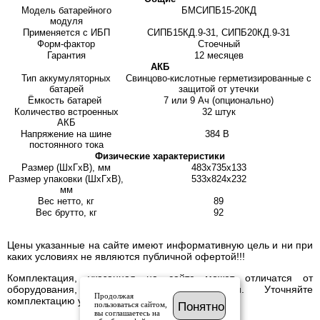
Модель батарейного
БМСИПБ15-20КД
модуля
Применяется с ИБП
СИПБ15КД.9-31, СИПБ20КД.9-31
Форм-фактор
Стоечный
Гарантия
12 месяцев
АКБ
Тип аккумуляторных
Свинцово-кислотные герметизированные с
батарей
защитой от утечки
Ёмкость батарей
7 или 9 Ач (опционально)
Количество встроенных
32 штук
АКБ
Напряжение на шине
384 В
постоянного тока
Физические характеристики
Размер (ШхГхВ), мм
483х735х133
Размер упаковки (ШхГхВ),
533х824х232
мм
Вес нетто, кг
89
Вес брутто, кг
92
Цены указанные на сайте имеют информативную цель и ни при
каких условиях не являются публичной офертой!!!
Комплектация, указанная на сайте может отличатся от
оборудования, имеющегося в наличии. Уточняйте
Продолжая
комплектацию у менеджера.
пользоваться сайтом,
Понятно
вы соглашаетесь на