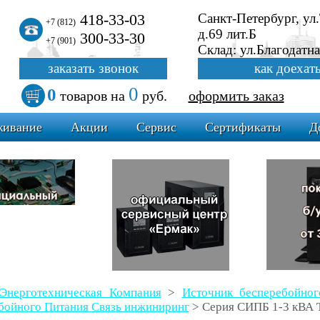
418-33-03
Санкт-Петербург, ул
+7 (812)
д.69 лит.Б
300-33-30
+7 (901)
Склад: ул.Благодатна
заказать звонок
как доехат
0
0
товаров
на
руб.
оформить заказ
живание
Акции
Сервис
Сертификаты
Д
Энерготехническая Компания
>
Источник бесперебойн
бойного Питания Связь инжиниринг
>
Серия СИПБ 1-3 кВА 