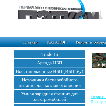
Главная
КАТАЛОГ
Ремонт и обслу
Trade-In
Аренда ИБП
Восстановленные ИБП (ИБП б/у)
Источники бесперебойного
питания для котлов отопления
Умная зарядная станция для
Первая 
электромобилей
Беспере