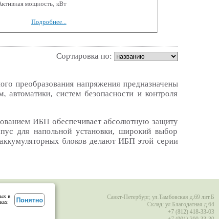
ктивная мощность, кВт
Подробнее...
Сортировка по:
ого преобразования напряжения предназначены
, автоматики, систем безопасности и контроля
зованием ИБП обеспечивает абсолютную защиту
рпус для напольной установки, широкий выбор
аккумуляторных блоков делают ИБП этой серии
ных в
Санкт-Петербург, ул.Тамбовская д.69 лит.Б
Понятно
йках
Склад: ул.Благодатная д.64
+7 (812) 418-33-03