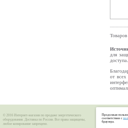
Товаров
Источни
для защ
доступа.
Благода
от всех
интерфе
оптимал
Продолжая пользов
© 2016 Интернет-магазин по продаже энергетического
соответствии с
пол
оборудования. Доставка по России. Все права защищены,
браузера.
любое копирование запрещено.