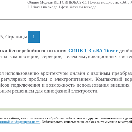
Общие Модель ИБП СИПБ3БА.9-11 Полная мощность, кВА 3 А
2.7 Фазы на входе 1 фаза Фазы на выходе ...
 5, Страницы
1
ки бесперебойного питания
СИПБ 1-3 кВА Tower
двойн
иты компьютеров, серверов, телекоммуникационных систем
ря использованию архитектуры онлайн с двойным преобра
 регулярных проблем с электропитанием. Компактный ко
йсов подключения и возможность использования внешних 
ьным решением для однофазной электросети.
аться сайтом, вы соглашаетесь на обработку файлов cookie и других пользовательских дан
итикой конфиденциальности
. Заблокировать использование cookies сайтом можно в настро