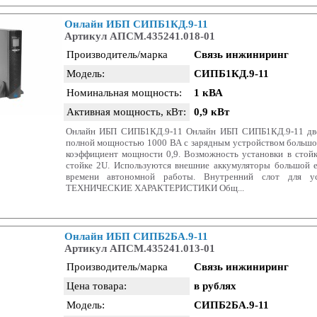
Онлайн ИБП СИПБ1КД.9-11
Артикул АПСМ.435241.018-01
Производитель/марка
Связь инжиниринг
Модель:
СИПБ1КД.9-11
Номинальная мощность:
1 кВА
Активная мощность, кВт:
0,9 кВт
Онлайн ИБП СИПБ1КД.9-11 Онлайн ИБП СИПБ1КД.9-11 дво
полной мощностью 1000 ВА с зарядным устройством больш
коэффициент мощности 0,9. Возможность установки в стойк
стойке 2U. Используются внешние аккумуляторы большой е
времени автономной работы. Внутренний слот для ус
ТЕХНИЧЕСКИЕ ХАРАКТЕРИСТИКИ Общ...
Онлайн ИБП СИПБ2БА.9-11
Артикул АПСМ.435241.013-01
Производитель/марка
Связь инжиниринг
Цена товара:
в рублях
Модель:
СИПБ2БА.9-11