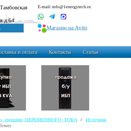
.Тамбовская
E-mail: info@1energytech.ru
я д.64
Магазин на Avito
ь
оставка и оплата
Контакты
Статьи
ого питания ПЕРЕМЕННОГО ТОКА
>
Источник
Tower