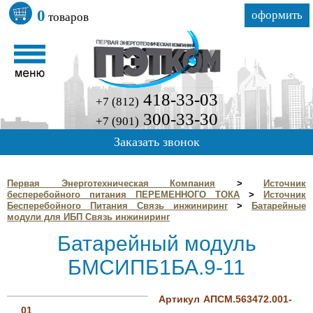
0
оформить
товаров
418-33-03
+7 (812)
300-33-30
+7 (901)
Заказать звонок
Первая Энерготехническая Компания
>
Источник
бесперебойного питания ПЕРЕМЕННОГО ТОКА
>
Источник
Бесперебойного Питания Связь инжиниринг
>
Батарейные
модули для ИБП Связь инжиниринг
Батарейный модуль
БМСИПБ1БА.9-11
Артикул АПСМ.563472.001-
01