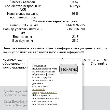
Ёмкость батарей
9 Ач
Количество встроенных
6 штук
АКБ
Напряжение на шине
36 В
постоянного тока
Физические характеристики
Размер (ШхГхВ), мм
144х409х215
Размер упаковки (ШхГхВ),
680х333х390
мм
Вес нетто, кг
21.3
Вес брутто, кг
25.9
Цены указанные на сайте имеют информативную цель и ни при
каких условиях не являются публичной офертой!!!
Комплектация, указанная на сайте может отличатся от
оборудования, имеющегося в наличии. Уточняйте
Продолжая
комплектацию у менеджера.
пользоваться сайтом,
Понятно
вы соглашаетесь на
обработку файлов
cookie и других
пользовательских
данных в
соответствии с
политикой
Дизайн-студия Website-it
конфиденциальности
.
разработка веб-сайта
Заблокировать
использование cookies
сайтом можно в
Санкт-Петербург, ул.Тамбовская д.69 лит.Б
настройках браузера.
Склад: ул.Благодатная д.64