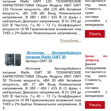
поставляется
питания Riello GMT 120 ТЕХНИЧЕСКИЕ
под заказ.
ХАРАКТЕРИСТИКИ Общие Модель ИБП GMT
Стоимость,
120 Полная мощность, кВА 120 кВА Активная
сроки
мощность, кВт 108 кВт Вход Номинальное
поставки
напряжения, В 380 / 400 / 415 В (3 фазы c
уточняйте у
нейтралью) Диапазон напряжения, В От 294 до
менеджеров
520 В Частота, Гц 40 ÷ 72 Гц Коэффициент
мощности >0.99 Гармоническое искажения тока
THDI ≤ 2% Байпас Номинальное напряжение,...
Узнать
Подробнее...
Источник бесперебойного
Цена: по
питания Riello GMT 30
запросу
Артикул GMT 30
Данное
оборудование
Источник бесперебойного
поставляется
питания Riello GMT 30 ТЕХНИЧЕСКИЕ
под заказ.
ХАРАКТЕРИСТИКИ Общие Модель ИБП GMT
Стоимость,
30 Полная мощность, кВА 30 кВА Активная
сроки
мощность, кВт 27 кВт Вход Номинальное
поставки
напряжения, В 380 / 400 / 415 В (3 фазы c
уточняйте у
нейтралью) Диапазон напряжения, В От 294 до
менеджеров
520 В Частота, Гц 40 ÷ 72 Гц Коэффициент
мощности >0.99 Гармоническое искажения тока
THDI ≤ 2% Байпас Номинальное напряжение, В
Узнать
3...