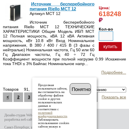
Источник бесперебойного
Цена:
питания Riello MCT 12
618248
Артикул MCT 12
Источник бесперебойного
питания Riello MCT 12 ТЕХНИЧЕСКИЕ
Кол-во
ХАРАКТЕРИСТИКИ Общие Модель ИБП MCT
12 Полная мощность, кВА 12 кВА Активная
мощность, кВт 10.8 кВт Вход Номинальное
напряжения, В 380 / 400 / 415 В (3 фазы с
купить
нейтралью) Номинальная частота, Гц 50 или 60
Гц Диапазон частоты, Гц 40 ÷ 72 Гц
Коэффициент мощности при полной нагрузке 0.99 Искажение
тока THDI ≤ 3% Байпас Номинальное напр...
Подробнее...
Продолжая
пользоваться сайтом,
Понятно
Товаров 91, Страницы
Сортировка по:
вы соглашаетесь на
обработку файлов
<
2
3
4
5
6
7
8
>
Показать все
cookie и других
пользовательских
данных в
соответствии с
политикой
Дизайн-студия Website-it
конфиденциальности
.
разработка веб-сайта
Заблокировать
использование cookies
сайтом можно в
Санкт-Петербург, ул.Тамбовская д.69 лит.Б