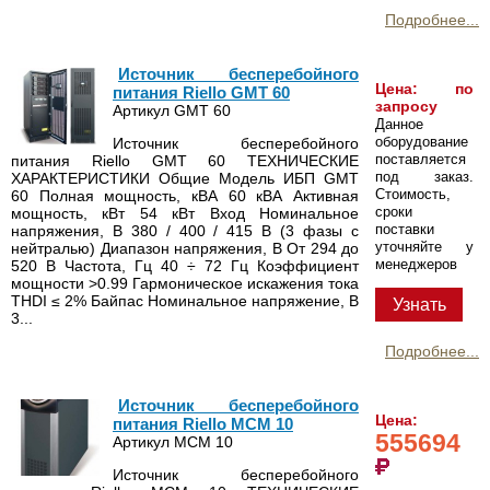
Подробнее...
Источник бесперебойного
Цена: по
питания Riello GMT 60
запросу
Артикул GMT 60
Данное
оборудование
Источник бесперебойного
поставляется
питания Riello GMT 60 ТЕХНИЧЕСКИЕ
под заказ.
ХАРАКТЕРИСТИКИ Общие Модель ИБП GMT
Стоимость,
60 Полная мощность, кВА 60 кВА Активная
сроки
мощность, кВт 54 кВт Вход Номинальное
поставки
напряжения, В 380 / 400 / 415 В (3 фазы c
уточняйте у
нейтралью) Диапазон напряжения, В От 294 до
менеджеров
520 В Частота, Гц 40 ÷ 72 Гц Коэффициент
мощности >0.99 Гармоническое искажения тока
THDI ≤ 2% Байпас Номинальное напряжение, В
Узнать
3...
Подробнее...
Источник бесперебойного
Цена:
питания Riello MCM 10
555694
Артикул MCM 10
Источник бесперебойного