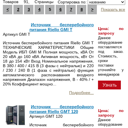
Товаров 91, Страницы
Сортировка по:
<
2
3
4
5
6
7
8
>
Показать все
Источник бесперебойного
Цена: по
питания Riello GMI T
запросу
Артикул GMI T
Данное
оборудование
Источник бесперебойного питания Riello GMI T
поставляется
ТЕХНИЧЕСКИЕ ХАРАКТЕРИСТИКИ Общие
под заказ.
Модель ИБП GMI M Полная мощность, кВА От
Стоимость,
20 кВА до 160 кВА Активная мощность, кВт От
сроки
18 до 154 кВт Вход Номинальное напряжения,
поставки
В 380 / 400 / 415 В (3 фазы c нейтралью) и 220
уточняйте у
/ 230 / 240 В (1 фаза с нейтралью) функция
менеджеров
автоматического распознавания входного
напряжения Диапазон напряжения, В - 40% / +
20% Коэффициент мощно...
Узнать
Подробнее...
Источник бесперебойного
Цена: по
питания Riello GMT 120
запросу
Артикул GMT 120
Данное
оборудование
Источник бесперебойного