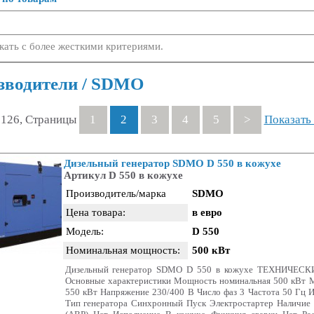
кать с более жесткими критериями.
зводители / SDMO
 126, Страницы
1
2
3
4
5
>
Показать 
Дизельный генератор SDMO D 550 в кожухе
Артикул D 550 в кожухе
Производитель/марка
SDMO
Цена товара:
в евро
Модель:
D 550
Номинальная мощность:
500 кВт
Дизельный генератор SDMO D 550 в кожухе ТЕХНИЧЕ
Основные характеристики Мощность номинальная 500 кВт 
550 кВт Напряжение 230/400 В Число фаз 3 Частота 50 Гц 
Тип генератора Синхронный Пуск Электростартер Наличие 