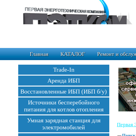
Главная
КАТАЛОГ
Ремонт и обслу
Trade-In
Аренда ИБП
Восстановленные ИБП (ИБП б/у)
Источники бесперебойного
питания для котлов отопления
Умная зарядная станция для
Первая 
электромобилей
Поиск