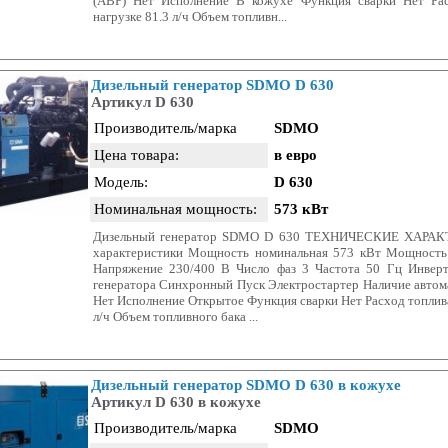
(АВР) Нет Исполнение В кожухе Функция сварки Нет Ра
нагрузке 81.3 л/ч Объем топливн...
Дизельный генератор SDMO D 630
Артикул D 630
Производитель/марка
SDMO
Цена товара:
в евро
Модель:
D 630
Номинальная мощность:
573 кВт
Дизельный генератор SDMO D 630 ТЕХНИЧЕСКИЕ ХАРА
характеристики Мощность номинальная 573 кВт Мощность
Напряжение 230/400 В Число фаз 3 Частота 50 Гц Инвер
генератора Синхронный Пуск Электростартер Наличие автома
Нет Исполнение Открытое Функция сварки Нет Расход топлива
л/ч Объем топливного бака ...
Дизельный генератор SDMO D 630 в кожухе
Артикул D 630 в кожухе
Производитель/марка
SDMO