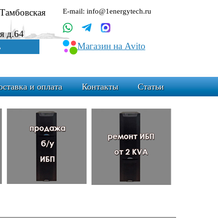
.Тамбовская
E-mail: info@1energytech.ru
я д.64
Магазин на Avito
ь
оставка и оплата
Контакты
Статьи