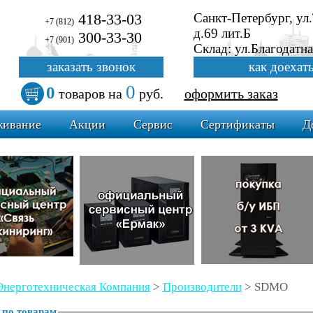
418-33-03
Санкт-Петербург, ул
+7 (812)
д.69 лит.Б
300-33-30
+7 (901)
Склад: ул.Благодатна
заказать звонок
как доехат
0
0
товаров
на
руб.
оформить заказ
живание
Акции
Сервис
Сертификаты
Д
Энерготехническая Компания
>
Производители
>
SDMO
 по товарам