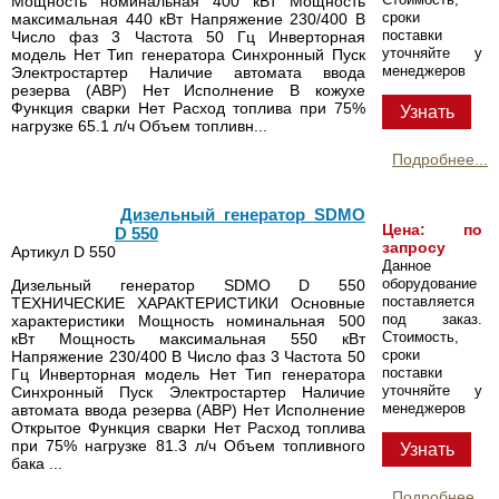
Мощность номинальная 400 кВт Мощность
сроки
максимальная 440 кВт Напряжение 230/400 В
поставки
Число фаз 3 Частота 50 Гц Инверторная
уточняйте у
модель Нет Тип генератора Синхронный Пуск
менеджеров
Электростартер Наличие автомата ввода
резерва (АВР) Нет Исполнение В кожухе
Функция сварки Нет Расход топлива при 75%
Узнать
нагрузке 65.1 л/ч Объем топливн...
Подробнее...
Дизельный генератор SDMO
Цена: по
D 550
запросу
Артикул D 550
Данное
оборудование
Дизельный генератор SDMO D 550
поставляется
ТЕХНИЧЕСКИЕ ХАРАКТЕРИСТИКИ Основные
под заказ.
характеристики Мощность номинальная 500
Стоимость,
кВт Мощность максимальная 550 кВт
сроки
Напряжение 230/400 В Число фаз 3 Частота 50
поставки
Гц Инверторная модель Нет Тип генератора
уточняйте у
Синхронный Пуск Электростартер Наличие
менеджеров
автомата ввода резерва (АВР) Нет Исполнение
Открытое Функция сварки Нет Расход топлива
при 75% нагрузке 81.3 л/ч Объем топливного
Узнать
бака ...
Подробнее...