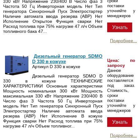
сроки
330 кВт Напряжение 230/400 В Число фаз 3
поставки
Частота 50 Гц Инверторная модель Нет Тип
уточняйте у
генератора Синхронный Пуск Электростартер
менеджеров
Наличие автомата ввода резерва (АВР) Нет
Исполнение Открытое Функция сварки Нет
Расход топлива при 75% нагрузке 47 л/ч Объем
Узнать
топливного бака 47...
Подробнее...
Дизельный генератор SDMO
Цена: по
D 330 в кожухе
запросу
Артикул D 330 в кожухе
Данное
оборудование
Дизельный генератор SDMO D
поставляется
330 в кожухе ТЕХНИЧЕСКИЕ
под заказ.
ХАРАКТЕРИСТИКИ Основные характеристики
Стоимость,
Мощность номинальная 300 кВт Мощность
сроки
максимальная 330 кВт Напряжение 230/400 В
поставки
Число фаз 3 Частота 50 Гц Инверторная
уточняйте у
модель Нет Тип генератора Синхронный Пуск
менеджеров
Электростартер Наличие автомата ввода
резерва (АВР) Нет Исполнение В кожухе
Функция сварки Нет Расход топлива при 75%
Узнать
нагрузке 47 л/ч Объем топливног...
Подробнее...