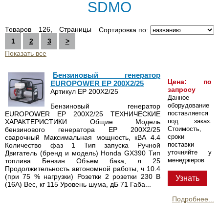
SDMO
Товаров 126, Страницы
Сортировка по:
1
2
3
>
Показать все
Бензиновый генератор
Цена: по
EUROPOWER EP 200X2/25
запросу
Артикул EP 200X2/25
Данное
оборудование
Бензиновый генератор
поставляется
EUROPOWER EP 200X2/25 ТЕХНИЧЕСКИЕ
под заказ.
ХАРАКТЕРИСТИКИ Общие Модель
Стоимость,
бензинового генератора EP 200X2/25
сроки
сварочный Максимальная мощность, кВА 4.4
поставки
Количество фаз 1 Тип запуска Ручной
уточняйте у
Двигатель (бренд и модель) Honda GX390 Тип
менеджеров
топлива Бензин Объем бака, л 25
Продолжительность автономной работы, ч 10.4
(при 75 % нагрузки) Розетки 2 розетки 230 В
Узнать
(16A) Вес, кг 115 Уровень шума, дБ 71 Габа...
Подробнее...