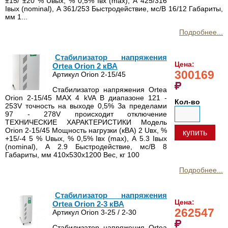
±15/ ±20 % Uвых, % 0,5% Iвх (max), А 425/316
Iвых (nominal), А 361/253 Быстродействие, мс/В 16/12 Габариты,
мм 1...
Подробнее...
Стабилизатор напряжения
Цена:
Ortea Orion 2 кВА
300169
Артикул Orion 2-15/45
Стабилизатор напряжения Ortea
Orion 2-15/45 MAX 4 kVA В диапазоне 121 -
Кол-во
253V точность на выходе 0,5% За пределами
97 - 278V происходит отключение
ТЕХНИЧЕСКИЕ ХАРАКТЕРИСТИКИ Модель
Orion 2-15/45 Мощность нагрузки (кВА) 2 Uвх, %
купить
+15/-4 5 % Uвых, % 0,5% Iвх (max), А 5.3 Iвых
(nominal), А 2.9 Быстродействие, мс/В 8
Габариты, мм 410х530х1200 Вес, кг 100
Подробнее...
Стабилизатор напряжения
Цена:
Ortea Orion 2-3 кВА
262547
Артикул Orion 3-25 / 2-30
Стабилизатор напряжения Ortea