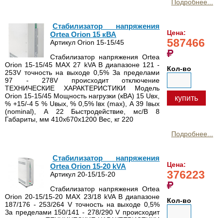
Подробнее...
Стабилизатор напряжения
Цена:
Ortea Orion 15 кВА
587466
Артикул Orion 15-15/45
Стабилизатор напряжения Ortea
Orion 15-15/45 MAX 27 kVA В диапазоне 121 -
Кол-во
253V точность на выходе 0,5% За пределами
97 - 278V происходит отключение
ТЕХНИЧЕСКИЕ ХАРАКТЕРИСТИКИ Модель
Orion 15-15/45 Мощность нагрузки (кВА) 15 Uвх,
купить
% +15/-4 5 % Uвых, % 0,5% Iвх (max), А 39 Iвых
(nominal), А 22 Быстродействие, мс/В 8
Габариты, мм 410х670х1200 Вес, кг 220
Подробнее...
Стабилизатор напряжения
Цена:
Ortea Orion 15-20 kVA
376223
Артикул 20-15/15-20
Стабилизатор напряжения Ortea
Orion 20-15/15-20 MAX 23/18 kVA В диапазоне
Кол-во
187/176 - 253/264 V точность на выходе 0,5%
За пределами 150/141 - 278/290 V происходит