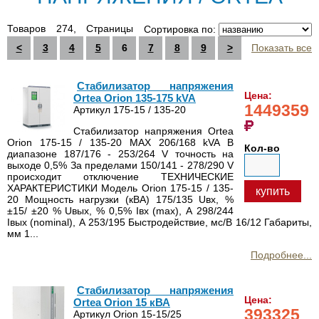
Товаров 274, Страницы
Сортировка по:
<
3
4
5
6
7
8
9
>
Показать все
Стабилизатор напряжения
Цена:
Ortea Orion 135-175 kVA
1449359
Артикул 175-15 / 135-20
Стабилизатор напряжения Ortea
Orion 175-15 / 135-20 MAX 206/168 kVA В
Кол-во
диапазоне 187/176 - 253/264 V точность на
выходе 0,5% За пределами 150/141 - 278/290 V
происходит отключение ТЕХНИЧЕСКИЕ
ХАРАКТЕРИСТИКИ Модель Orion 175-15 / 135-
купить
20 Мощность нагрузки (кВА) 175/135 Uвх, %
±15/ ±20 % Uвых, % 0,5% Iвх (max), А 298/244
Iвых (nominal), А 253/195 Быстродействие, мс/В 16/12 Габариты,
мм 1...
Подробнее...
Стабилизатор напряжения
Цена:
Ortea Orion 15 кВА
393325
Артикул Orion 15-15/25