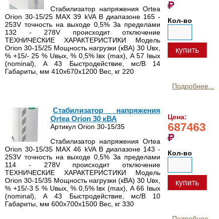
Стабилизатор напряжения Ortea
Orion 30-15/25 MAX 39 kVA В диапазоне 165 -
Кол-во
253V точность на выходе 0,5% За пределами
132 - 278V происходит отключение
ТЕХНИЧЕСКИЕ ХАРАКТЕРИСТИКИ Модель
Orion 30-15/25 Мощность нагрузки (кВА) 30 Uвх,
купить
% +15/- 25 % Uвых, % 0,5% Iвх (max), А 57 Iвых
(nominal), А 43 Быстродействие, мс/В 14
Габариты, мм 410х670х1200 Вес, кг 220
Подробнее...
Стабилизатор напряжения
Цена:
Ortea Orion 30 кВА
687463
Артикул Orion 30-15/35
Стабилизатор напряжения Ortea
Orion 30-15/35 MAX 46 kVA В диапазоне 143 -
Кол-во
253V точность на выходе 0,5% За пределами
114 - 278V происходит отключение
ТЕХНИЧЕСКИЕ ХАРАКТЕРИСТИКИ Модель
Orion 30-15/35 Мощность нагрузки (кВА) 30 Uвх,
купить
% +15/-3 5 % Uвых, % 0,5% Iвх (max), А 66 Iвых
(nominal), А 43 Быстродействие, мс/В 10
Габариты, мм 600х700х1500 Вес, кг 330
Подробнее...