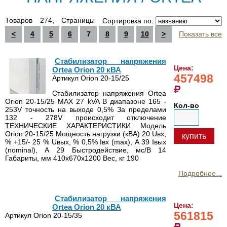
Товаров 274, Страницы
Сортировка по:
<
4
5
6
7
8
9
10
>
Показать все
Стабилизатор напряжения
Цена:
Ortea Orion 20 кВА
457498
Артикул Orion 20-15/25
Стабилизатор напряжения Ortea
Orion 20-15/25 MAX 27 kVA В диапазоне 165 -
Кол-во
253V точность на выходе 0,5% За пределами
132 - 278V происходит отключение
ТЕХНИЧЕСКИЕ ХАРАКТЕРИСТИКИ Модель
Orion 20-15/25 Мощность нагрузки (кВА) 20 Uвх,
купить
% +15/- 25 % Uвых, % 0,5% Iвх (max), А 39 Iвых
(nominal), А 29 Быстродействие, мс/В 14
Габариты, мм 410х670х1200 Вес, кг 190
Подробнее...
Стабилизатор напряжения
Цена:
Ortea Orion 20 кВА
561815
Артикул Orion 20-15/35