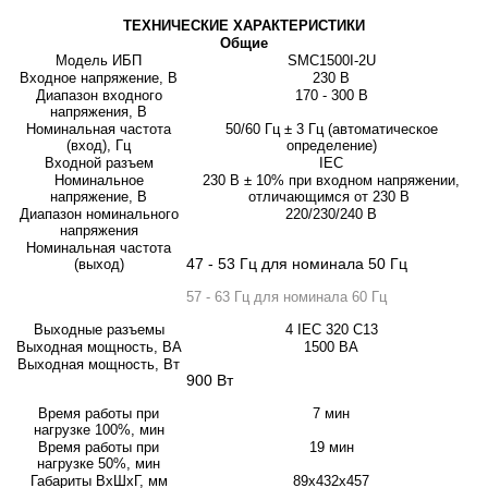
ТЕХНИЧЕСКИЕ ХАРАКТЕРИСТИКИ
Общие
Модель ИБП
SMC1500I-2U
Входное напряжение, В
230 В
Диапазон входного
170 - 300 В
напряжения, В
Номинальная частота
50/60 Гц ± 3 Гц (автоматическое
(вход), Гц
определение)
Входной разъем
IEC
Номинальное
230 В ± 10% при входном напряжении,
напряжение, В
отличающимся от 230 В
Диапазон номинального
220/230/240 В
напряжения
Номинальная частота
47 - 53 Гц для номинала 50 Гц
(выход)
57 - 63 Гц для номинала 60 Гц
Выходные разъемы
4 IEC 320 C13
Выходная мощность, ВА
1500 ВА
Выходная мощность, Вт
900 Вт
Время работы при
7 мин
нагрузке 100%, мин
Время работы при
19 мин
нагрузке 50%, мин
Габариты ВхШхГ, мм
89х432х457