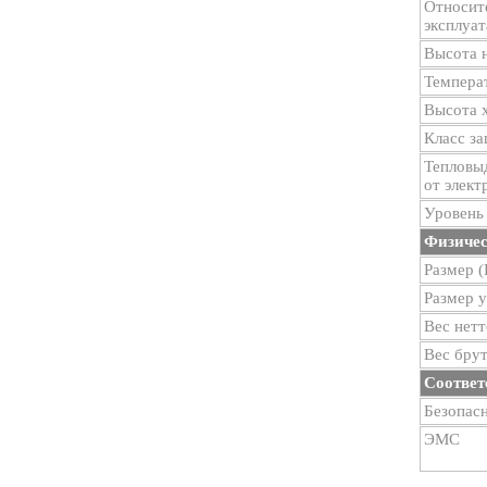
Относит
эксплуа
Высота 
Темпера
Высота 
Класс з
Тепловы
от элект
Уровень
Физичес
Размер 
Размер 
Вес нетт
Вес брут
Соответ
Безопас
ЭМС