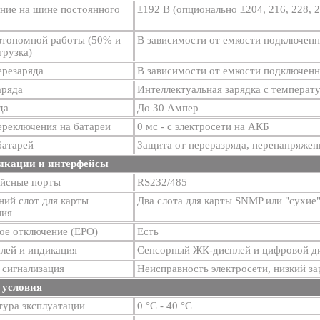
ние на шине постоянного
±192 В (опционально ±204, 216, 228, 
втономной работы (50% и
В зависимости от емкости подключенн
грузка)
ерезаряда
В зависимости от емкости подключенн
аряда
Интеллектуальная зарядка с температ
да
До 30 Ампер
ереключения на батареи
0 мс - с электросети на АКБ
батарей
Защита от переразряда, перенапряжен
икации и интерфейсы
йсные порты
RS232/485
ий слот для карты
Два слота для карты SNMP или "сухие
ния
ое отключение (EPO)
Есть
лей и индикация
Сенсорный ЖК-дисплей и цифровой ди
 сигнализация
Неисправность электросети, низкий за
 условия
тура эксплуатации
0 °С - 40 °С