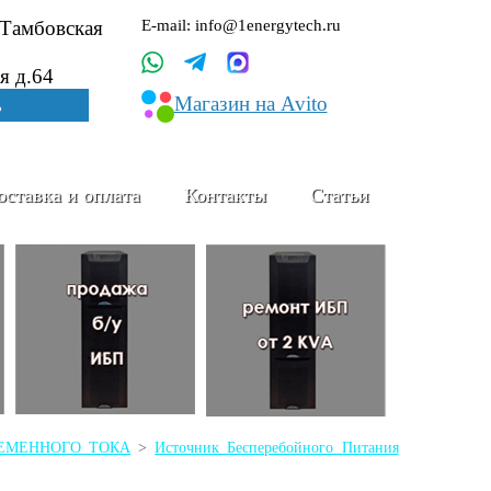
.Тамбовская
E-mail: info@1energytech.ru
я д.64
Магазин на Avito
ь
оставка и оплата
Контакты
Статьи
ПЕРЕМЕННОГО ТОКА
>
Источник Бесперебойного Питания