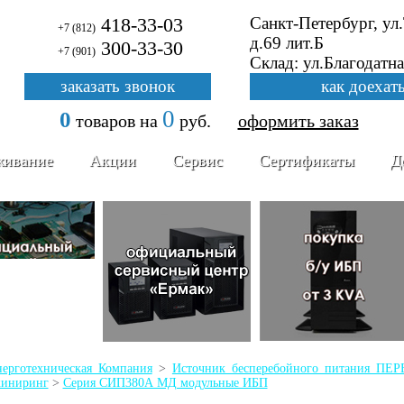
418-33-03
Санкт-Петербург, ул
+7 (812)
д.69 лит.Б
300-33-30
+7 (901)
Склад: ул.Благодатна
заказать звонок
как доехат
0
0
товаров
на
руб.
оформить заказ
живание
Акции
Сервис
Сертификаты
Д
ерготехническая Компания
>
Источник бесперебойного питания 
жиниринг
>
Серия СИП380А МД модульные ИБП