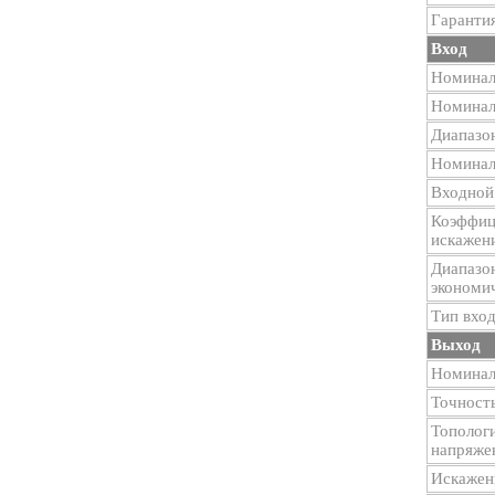
Гаранти
Вход
Номинал
Номинал
Диапазо
Номинал
Входной
Коэффиц
искажени
Диапазо
экономи
Тип вхо
Выход
Номинал
Точност
Тополог
напряже
Искажен