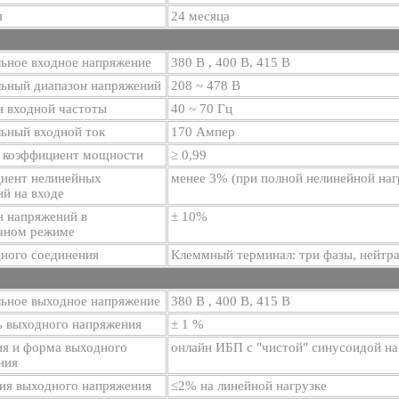
я
24 месяца
ьное входное напряжение
380 В , 400 В, 415 В
ьный диапазон напряжений
208 ~ 478 В
н входной частоты
40 ~ 70 Гц
ьный входной ток
170 Ампер
 коэффициент мощности
≥ 0,99
иент нелинейных
менее 3% (при полной нелинейной наг
й на входе
н напряжений в
± 10%
чном режиме
дного соединения
Клеммный терминал: три фазы, нейтра
ьное выходное напряжение
380 В , 400 В, 415 В
ь выходного напряжения
± 1 %
ия и форма выходного
онлайн ИБП с "чистой" синусоидой на
ния
ия выходного напряжения
≤2% на линейной нагрузке