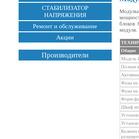
СТАБИЛИЗАТОР
Модуль
НАПРЯЖЕНИЯ
мощност
блоков 
Ремонт и обслуживание
модуля.
Акции
ТЕХНИ
Общие
Производители
Модель
Полная 
Активна
Фазы на 
Фазы на
Форм-фа
Шкаф мо
Устонов
Установ
Количес
разшире