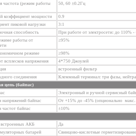
я частота (режим работы
50, 60 ±0.2Гц
й коэффициент мощности
0.9
иент пиковой нагрузки
3:1
зочная способность
При работе от электросети: до 110% -
ежиме работы от
≥95%
ети
кономичном режиме
≥98%
т всплесков напряжения
4*750 Джоулей
ция
встроенный фильтр
одного соединения
Клеммный терминал: три фазы, нейтра
я цепь (байпас)
пас
Электронный и ручной сервисный бай
н напряжений байпас
От +15% до -45% (опционально макс.
 частот байпас
±10%
 встроенных АКБ
Да
умуляторных батарей
Свинцово-кислотные герметизированн