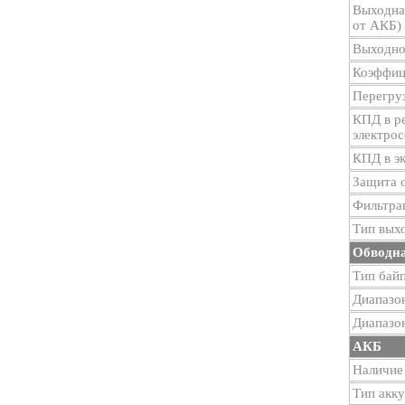
Выходна
от АКБ)
Выходно
Коэффиц
Перегру
КПД в р
электрос
КПД в э
Защита о
Фильтра
Тип вых
Обводна
Тип бай
Диапазо
Диапазон
АКБ
Наличие
Тип акк