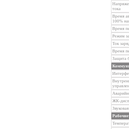
Напряже
тока
Время а
100% на
Время п
Режим з
Ток заря
Время п
Защита 
Коммун
Интерфе
Внутренн
управле
Аварийн
ЖК-дисп
Звуковая
Рабочие
Темпера