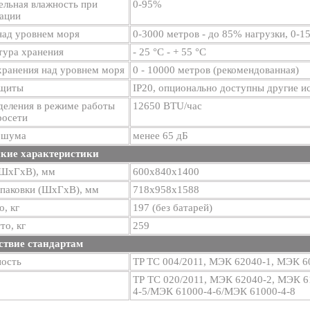
ельная влажность при
0-95%
тации
над уровнем моря
0-3000 метров - до 85% нагрузки, 0-1
тура хранения
- 25 °С - + 55 °С
хранения над уровнем моря
0 - 10000 метров (рекомендованная)
ащиты
IP20, опционально доступны другие 
деления в режиме работы
12650 BTU/час
росети
 шума
менее 65 дБ
кие характеристики
(ШхГхВ), мм
600х840х1400
упаковки (ШхГхВ), мм
718х958х1588
о, кг
197 (без батарей)
то, кг
259
ствие стандартам
ность
TP TC 004/2011, МЭК 62040-1, МЭК 6
ТР ТС 020/2011, МЭК 62040-2, МЭК 
4-5/МЭК 61000-4-6/МЭК 61000-4-8