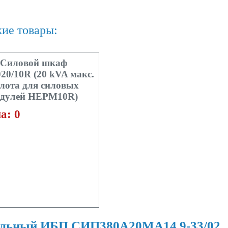
ие товары:
Силовой шкаф
0/10R (20 kVA макс.
слота для силовых
дулей HEPM10R)
а: 0
льный ИБП СИП380А20МА14.9-33/02