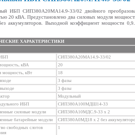
ный ИБП СИП380А20МА14.9-33/02 двойного преобразов
ью 20 кВА. Предустановлено два силовых модуля мощност
без аккумуляторов. Выходной коэффициент мощности 0,9
ЧЕСКИЕ ХАРАКТЕРИСТИКИ
 ИБП
СИП380А20МА14.9-33/02
мощность, кВА
20
я мощность, кВт
18
входе
3 фазы
 выходе
3 фазы
ктор
Модульный
дульного ИБП
СИП380А100МДШ14-33
ленные силовые модули
СИП380А10МДС.9-33 х 2
ленные батарейные модули
СИП380А0МД18 х 2 без аккумулятор
тво свободных слотов
1
ния