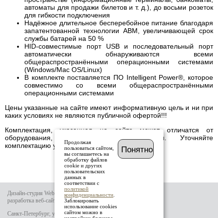
автоматы для продажи билетов и т. д.), до восьми розеток
для гибкости подключения
Надёжное длительное бесперебойное питание благодаря
запатентованной технологии ABM, увеличивающей срок
службы батарей на 50 %
HID-совместимые порт USB и последовательный порт
автоматически обнаруживаются всеми
общераспространёнными операционными системами
(Windows/Mac OS/Linux)
В комплекте поставляется ПО Intelligent Power®, которое
совместимо со всеми общераспространёнными
операционными системами
Цены указанные на сайте имеют информативную цель и ни при
каких условиях не являются публичной офертой!!!
Комплектация, указанная на сайте может отличатся от
оборудования, имеющегося в наличии. Уточняйте
Продолжая
комплектацию у менеджера.
пользоваться сайтом,
Понятно
вы соглашаетесь на
обработку файлов
cookie и других
пользовательских
данных в
соответствии с
политикой
Дизайн-студия Website-it
конфиденциальности
.
разработка веб-сайта
Заблокировать
использование cookies
сайтом можно в
Санкт-Петербург, ул.Тамбовская д.69 лит.Б