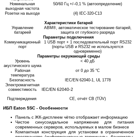
Номинальная
50/60 Гц +/–0,1 % (автоопределение)
выходная частота
Розетки на выходе
(4) IEC-320-C13
Характеристики батарей
Управление
ABM®, автоматическое тестирование батарей,
батареей
защита от глубокого разряда
Параметры подключения
Коммуникационный
1 USB порт + 1 последовательный порт RS232
порт
(порты USB и RS232 не используются
одновременно)
Параметры окружающей среды
Уровень
< 40 дБ
акустического шума
Рабочая
от 0 дo 35 °C
температура
Безопасность
IEC/EN 62040-1, UL 1778
Электромагнитная
IEC/EN 62040-2
совместимость
Подтверждения
CE, отчёт CB (TÜV)
ИБП Eaton 5SC - Особенности
Панель с ЖК-дисплеем чётко отображает информацию
Чистое синусоидальное напряжение для питания
современных серверов, используемых в малом бизнесе
Компактная конструкция для установки в ограниченном
пространстве (информационные терминалы, банкоматы,