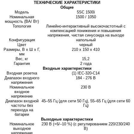
ТЕХНИЧЕСКИЕ ХАРАКТЕРИСТИКИ
Общие
Модель
5SC 1500i
Номинальная
1500 / 1050
мощность (ВА/ Вт)
Топология
Линейно-интерактивный высокочастотный с
компенсацией понижения и повышения
напряжения, чистая синусоида на выходе
Конфигурация
напольный
Цвет
черный
Размеры, В x Ш x Г,
210 x 150 x 410
мм
Вес, кг
15,2
Гарантия
2 года
Входные характеристики
Входная розетка
(1) IEC-320-C14
Диапазон входного
184 - 276 В
напряжения
Номинальное
230 В
входное
напряжение
Диапазон входной
45–55 Гц (для сети 50 Гц), 55–65 Гц (для сети 60
частоты без
Гц)
перехода на
батареи
Выходные характеристики
Номинальное
230 В (+6/–10 %) (с регулированием 220/230/240
выходное
В)
напряжение