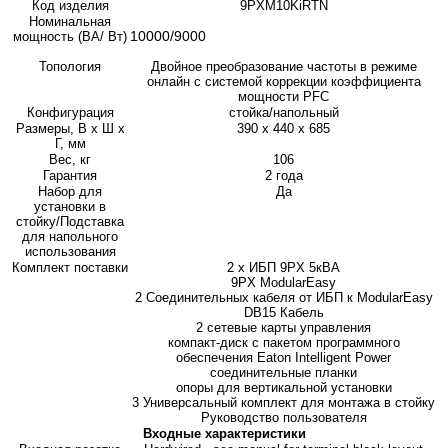
Код изделия
9PXM10KiRTN
Номинальная
10000/9000
мощность (ВА/ Вт)
Топология
Двойное преобразование частоты в режиме
онлайн с системой коррекции коэффициента
мощности PFC
Конфигурация
стойка/напольный
Размеры, В x Ш x
390 x 440 x 685
Г, мм
Вес, кг
106
Гарантия
2 года
Набор для
Да
установки в
стойку/Подставка
для напольного
использования
Комплект поставки
2 x ИБП 9PX 5кВА
9PX ModularEasy
2 Соединительных кабеля от ИБП к ModularEasy
DB15 Кабель
2 сетевые карты управления
компакт-диск с пакетом программного
обеспечения Eaton Intelligent Power
соединительные планки
опоры для вертикальной установки
3 Универсальный комплект для монтажа в стойку
Руководство пользователя
Входные характеристики