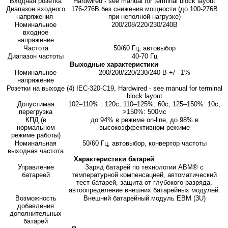
Входная розетка
Hardwired - see manual for terminal block layout
Диапазон входного
176-276В без снижения мощности (до 100-276В
напряжения
при неполной нагрузке)
Номинальное
200/208/220/230/240В
входное
напряжение
Частота
50/60 Гц, автовыбор
Диапазон частоты
40-70 Гц
Выходные характеристики
Номинальное
200/208/220/230/240 В +/– 1%
напряжение
Розетки на выходе
(4) IEC-320-C19, Hardwired - see manual for terminal
block layout
Допустимая
102–110% : 120с, 110–125%: 60с, 125–150%: 10с,
перегрузка
>150%: 500мс
КПД (в
до 94% в режиме on-line, до 98% в
нормальном
высокоэффективном режиме
режиме работы)
Номинальная
50/60 Гц, автовыбор, конвертор частоты
выходная частота
Характеристики батарей
Управление
Заряд батарей по технологии ABM® с
батареей
температурной компенсацией, автоматический
тест батарей, защита от глубокого разряда,
автоопределение внешних батарейных модулей.
Возможность
Внешний батарейный модуль EBM (3U)
добавления
дополнительных
батарей