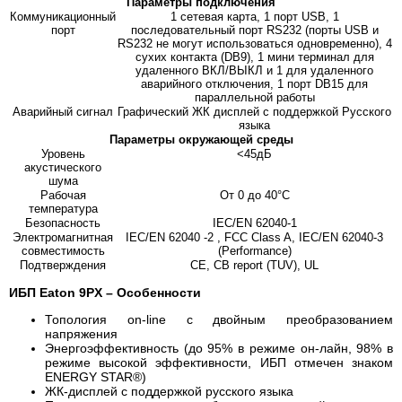
Параметры подключения
Коммуникационный
1 сетевая карта, 1 порт USB, 1
порт
последовательный порт RS232 (порты USB и
RS232 не могут использоваться одновременно), 4
сухих контакта (DB9), 1 мини терминал для
удаленного ВКЛ/ВЫКЛ и 1 для удаленного
аварийного отключения, 1 порт DB15 для
параллельной работы
Аварийный сигнал
Графический ЖК дисплей с поддержкой Русского
языка
Параметры окружающей среды
Уровень
<45дБ
акустического
шума
Рабочая
От 0 до 40°C
температура
Безопасность
IEC/EN 62040-1
Электромагнитная
IEC/EN 62040 -2 , FCC Class A, IEC/EN 62040-3
совместимость
(Performance)
Подтверждения
CE, CB report (TUV), UL
ИБП Eaton 9PX – Особенности
Топология on-line с двойным преобразованием
напряжения
Энергоэффективность (до 95% в режиме он-лайн, 98% в
режиме высокой эффективности, ИБП отмечен знаком
ENERGY STAR®)
ЖК-дисплей с поддержкой русского языка