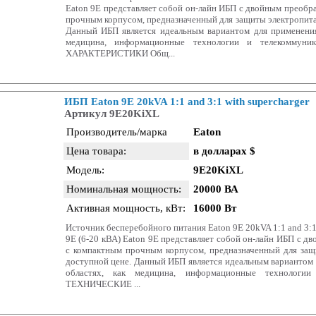
Eaton 9E представляет собой он-лайн ИБП с двойным преобр
прочным корпусом, предназначенный для защиты электропита
Данный ИБП является идеальным вариантом для применения
медицина, информационные технологии и телекоммун
ХАРАКТЕРИСТИКИ Общ...
ИБП Eaton 9E 20kVA 1:1 and 3:1 with supercharger
Артикул 9E20KiXL
Производитель/марка
Eaton
Цена товара:
в долларах $
Модель:
9E20KiXL
Номинальная мощность:
20000 ВА
Активная мощность, кВт:
16000 Вт
Источник бесперебойного питания Eaton 9E 20kVA 1:1 and 3:1 
9E (6-20 кВА) Eaton 9E представляет собой он-лайн ИБП с д
с компактным прочным корпусом, предназначенный для защ
доступной цене. Данный ИБП является идеальным вариантом 
областях, как медицина, информационные технологии
ТЕХНИЧЕСКИЕ ...