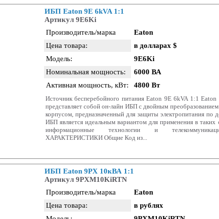
ИБП Eaton 9E 6kVA 1:1
Артикул 9E6Ki
Производитель/марка
Eaton
Цена товара:
в долларах $
Модель:
9E6Ki
Номинальная мощность:
6000 ВА
Активная мощность, кВт:
4800 Вт
Источник бесперебойного питания Eaton 9E 6kVA 1:1 Eaton 
представляет собой он-лайн ИБП с двойным преобразование
корпусом, предназначенный для защиты электропитания по 
ИБП является идеальным вариантом для применения в таких о
информационные технологии и телекоммуника
ХАРАКТЕРИСТИКИ Общие Код из...
ИБП Eaton 9PX 10кВА 1:1
Артикул 9PXM10KiRTN
Производитель/марка
Eaton
Цена товара:
в рублях
Модель:
9PXM10KiRTN