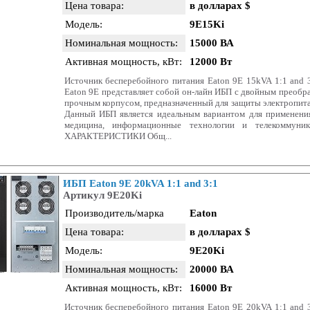
Цена товара:
в долларах $
Модель:
9E15Ki
Номинальная мощность:
15000 ВА
Активная мощность, кВт:
12000 Вт
Источник бесперебойного питания Eaton 9E 15kVA 1:1 and 3
Eaton 9E представляет собой он-лайн ИБП с двойным преобр
прочным корпусом, предназначенный для защиты электропита
Данный ИБП является идеальным вариантом для применения
медицина, информационные технологии и телекоммун
ХАРАКТЕРИСТИКИ Общ...
ИБП Eaton 9E 20kVA 1:1 and 3:1
Артикул 9E20Ki
Производитель/марка
Eaton
Цена товара:
в долларах $
Модель:
9E20Ki
Номинальная мощность:
20000 ВА
Активная мощность, кВт:
16000 Вт
Источник бесперебойного питания Eaton 9E 20kVA 1:1 and 3