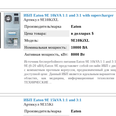
ИБП Eaton 9E 10kVA 1:1 and 3:1 with supercharger
Артикул 9E10KiXL
Производитель/марка
Eaton
Цена товара:
в долларах $
Модель:
9E10KiXL
Номинальная мощность:
10000 ВА
Активная мощность, кВт:
8000 Вт
Источник бесперебойного питания Eaton 9E 10kVA 1:1 and 3:1 
9E (6-20 кВА) Eaton 9E представляет собой он-лайн ИБП с д
с компактным прочным корпусом, предназначенный для защ
доступной цене. Данный ИБП является идеальным вариантом 
областях, как медицина, информационные технологии
ТЕХНИЧЕСКИЕ ...
ИБП Eaton 9E 15kVA 1:1 and 3:1
Артикул 9E15Ki
Производитель/марка
Eaton