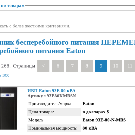
 по товарам
кать с более жесткими критериями.
чник бесперебойного питания ПЕРЕМ
ребойного питания Eaton
 268, Страницы
<
6
7
8
9
10
11
 все
ИБП Eaton 93Е 80 кВА
Артикул 93Е80KMBSN
Производитель/марка
Eaton
Цена товара:
в долларах $
Модель:
Eaton 93E-80-N-MBS
Номинальная мощность:
80 кВА