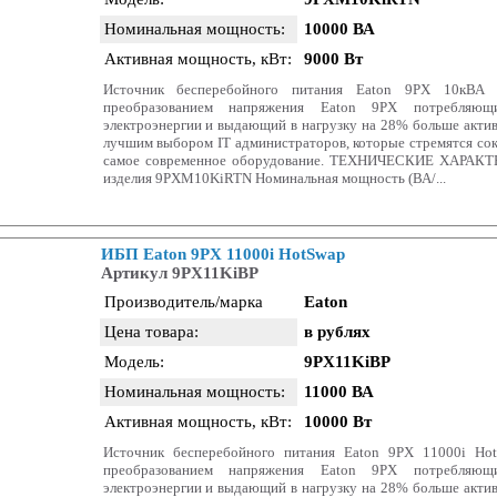
Номинальная мощность:
10000 ВА
Активная мощность, кВт:
9000 Вт
Источник бесперебойного питания Eaton 9PX 10кВА
преобразованием напряжения Eaton 9PX потребля
электроэнергии и выдающий в нагрузку на 28% больше акти
лучшим выбором IT администраторов, которые стремятся со
самое современное оборудование. ТЕХНИЧЕСКИЕ ХАРАК
изделия 9PXM10KiRTN Номинальная мощность (ВА/...
ИБП Eaton 9PX 11000i HotSwap
Артикул 9PX11KiBP
Производитель/марка
Eaton
Цена товара:
в рублях
Модель:
9PX11KiBP
Номинальная мощность:
11000 ВА
Активная мощность, кВт:
10000 Вт
Источник бесперебойного питания Eaton 9PX 11000i H
преобразованием напряжения Eaton 9PX потребля
электроэнергии и выдающий в нагрузку на 28% больше акти