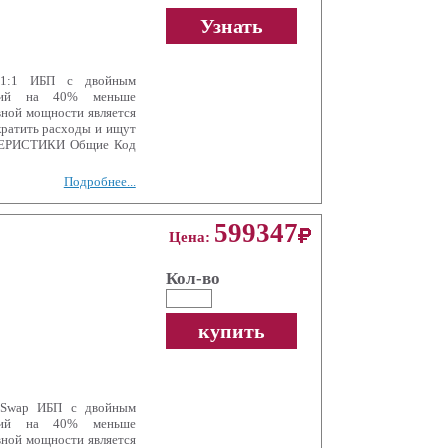
Узнать
 1:1 ИБП с двойным
ющий на 40% меньше
вной мощности является
кратить расходы и ищут
ТЕРИСТИКИ Общие Код
Подробнее...
599347
Цена:
Кол-во
купить
otSwap ИБП с двойным
ющий на 40% меньше
вной мощности является