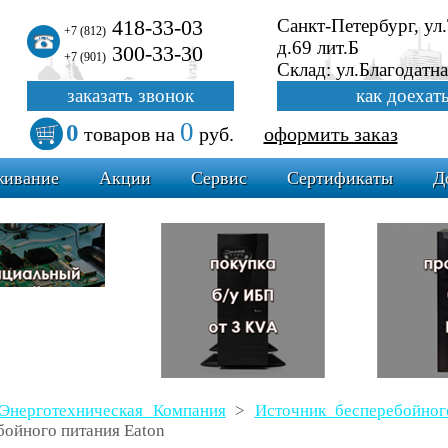
418-33-03
Санкт-Петербург, ул
+7 (812)
д.69 лит.Б
300-33-30
+7 (901)
Склад: ул.Благодатна
заказать звонок
как доехат
0
0
товаров
на
руб.
оформить заказ
живание
Акции
Сервис
Сертификаты
Д
Энерготехническая Компания
>
Источник бесперебойн
бойного питания Eaton