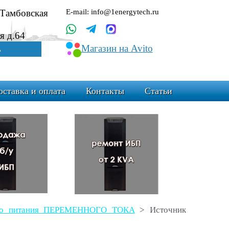
.Тамбовская
E-mail: info@1energytech.ru
я д.64
Магазин на Avito
ь
оставка и оплата
Контакты
Статьи
ого питания ПЕРЕМЕННОГО ТОКА
>
Источник