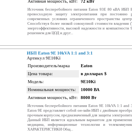
Активная мощность, кВт:
72 кВт
Источник бесперебойного питания Eaton 93Е 80 кВА ИБП E
превосходную защиту электропитания при постоянно 
современных условиях ограниченного пространства цент
Способствуя более низкой совокупной стоимости владения (
энергоэффективности, высокой надежности и компактности 
решением для ЦОД и друг...
ИБП Eaton 9E 10kVA 1:1 and 3:1
Артикул 9E10Ki
Производитель/марка
Eaton
Цена товара:
в долларах $
Модель:
9E10Ki
Номинальная мощность:
10000 ВА
Активная мощность, кВт:
8000 Вт
Источник бесперебойного питания Eaton 9E 10kVA 1:1 and 3
Eaton 9E представляет собой он-лайн ИБП с двойным преобр
прочным корпусом, предназначенный для защиты электропита
Данный ИБП является идеальным вариантом для применения
медицина, информационные технологии и телекоммун
ХАРАКТЕРИСТИКИ Общ...