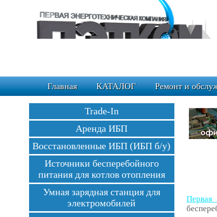
Главная
КАТАЛОГ
Ремонт и обслу
Trade-In
Аренда ИБП
Восстановленные ИБП (ИБП б/у)
Источники бесперебойного
питания для котлов отопления
Умная зарядная станция для
Первая 
электромобилей
беспере