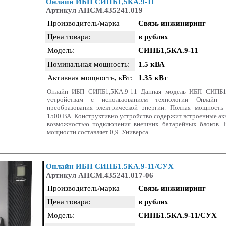
Онлайн ИБП СИПБ1,5КА.9-11
Артикул АПСМ.435241.019
Производитель/марка
Связь инжиниринг
Цена товара:
в рублях
Модель:
СИПБ1,5КА.9-11
Номинальная мощность:
1.5 кВА
Активная мощность, кВт:
1.35 кВт
Онлайн ИБП СИПБ1,5КА.9-11 Данная модель ИБП СИПБ1,
устройствам с использованием технологии Онлайн- 
преобразования электрической энергии. Полная мощность 
1500 ВА. Конструктивно устройство содержит встроенные ак
возможностью подключения внешних батарейных блоков. 
мощности составляет 0,9. Универса...
Онлайн ИБП СИПБ1.5КА.9-11/СУХ
Артикул АПСМ.435241.017-06
Производитель/марка
Связь инжиниринг
Цена товара:
в рублях
Модель:
СИПБ1.5КА.9-11/СУХ