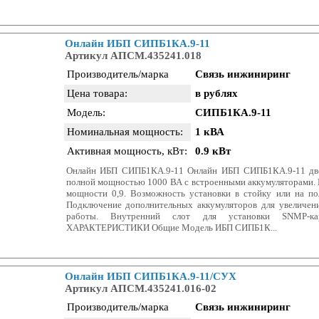
Онлайн ИБП СИПБ1КА.9-11
Артикул АПСМ.435241.018
Производитель/марка
Связь инжиниринг
Цена товара:
в рублях
Модель:
СИПБ1КА.9-11
Номинальная мощность:
1 кВА
Активная мощность, кВт:
0.9 кВт
Онлайн ИБП СИПБ1КА.9-11 Онлайн ИБП СИПБ1КА.9-11 дво
полной мощностью 1000 ВА с встроенными аккумуляторами.
мощности 0,9. Возможность установки в стойку или на по
Подключение дополнительных аккумуляторов для увеличен
работы. Внутренний слот для установки SNMP-к
ХАРАКТЕРИСТИКИ Общие Модель ИБП СИПБ1К...
Онлайн ИБП СИПБ1КА.9-11/СУХ
Артикул АПСМ.435241.016-02
Производитель/марка
Связь инжиниринг