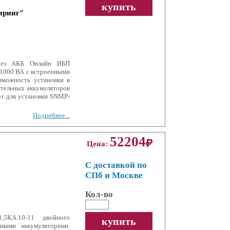
купить
иринг"
без АКБ Онлайн ИБП
1000 ВА с встроенными
зможность установки в
ительных аккумуляторов
от для установки SNMP-
Подробнее...
52204
Цена:
С доставкой по
СПб и Москве
Кол-во
5КА.10-11 двойного
купить
ными аккумуляторами.