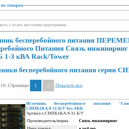
 по товарам
кать с более жесткими критериями.
чник бесперебойного питания ПЕРЕМ
еребойного Питания Связь инжиниринг 
 1-3 кВА Rack/Tower
ники бесперебойного питания серии СИ
 19, Страницы
1
2
Показать все
Источник бесперебойного питания "Св
СИПБ1КА.9-11 Б/У без АКБ
Артикул СИПБ1КА.9-11 Б/У
Производитель/марка
Связь инжиниринг
Цена товара:
в рублях