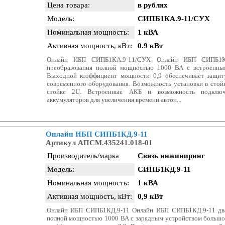
Цена товара:
в рублях
Модель:
СИПБ1КА.9-11/СУХ
Номинальная мощность:
1 кВА
Активная мощность, кВт:
0.9 кВт
Онлайн ИБП СИПБ1КА.9-11/СУХ Онлайн ИБП СИПБ1КА
преобразования полной мощностью 1000 ВА с встроенным
Выходной коэффициент мощности 0,9 обеспечивает защит
современного оборудования. Возможность установки в стойк
стойке 2U. Встроенные АКБ и возможность подключ
аккумуляторов для увеличения времени автон...
Онлайн ИБП СИПБ1КД.9-11
Артикул АПСМ.435241.018-01
Производитель/марка
Связь инжиниринг
Модель:
СИПБ1КД.9-11
Номинальная мощность:
1 кВА
Активная мощность, кВт:
0,9 кВт
Онлайн ИБП СИПБ1КД.9-11 Онлайн ИБП СИПБ1КД.9-11 дво
полной мощностью 1000 ВА с зарядным устройством больш