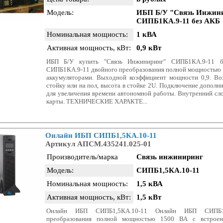
Модель:
ИБП Б/У "Связь Инжин
СИПБ1КА.9-11 без АКБ
Номинальная мощность:
1 кВА
Активная мощность, кВт:
0,9 кВт
ИБП Б/У купить "Связь Инжиниринг" СИПБ1КА.9-11 
СИПБ1КА.9-11 двойного преобразования полной мощностью 
аккумуляторами. Выходной коэффициент мощности 0,9. Во
стойку или на пол, высота в стойке 2U. Подключение дополн
для увеличения времени автономной работы. Внутренний сл
карты. ТЕХНИЧЕСКИЕ ХАРАКТЕ...
Онлайн ИБП СИПБ1,5КА.10-11
Артикул АПСМ.435241.025-01
Производитель/марка
Связь инжиниринг
Модель:
СИПБ1,5КА.10-11
Номинальная мощность:
1,5 кВА
Активная мощность, кВт:
1,5 кВт
Онлайн ИБП СИПБ1,5КА.10-11 Онлайн ИБП СИПБ1,
преобразования полной мощностью 1500 ВА с встроен