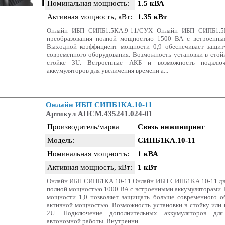
Номинальная мощность:
1.5 кВА
Активная мощность, кВт:
1.35 кВт
Онлайн ИБП СИПБ1.5КА.9-11/СУХ Онлайн ИБП СИПБ1.5К
преобразования полной мощностью 1500 ВА с встроенным
Выходной коэффициент мощности 0,9 обеспечивает защит
современного оборудования. Возможность установки в стойк
стойке 3U. Встроенные АКБ и возможность подключ
аккумуляторов для увеличения времени а...
Онлайн ИБП СИПБ1КА.10-11
Артикул АПСМ.435241.024-01
Производитель/марка
Связь инжиниринг
Модель:
СИПБ1КА.10-11
Номинальная мощность:
1 кВА
Активная мощность, кВт:
1 кВт
Онлайн ИБП СИПБ1КА.10-11 Онлайн ИБП СИПБ1КА.10-11 дв
полной мощностью 1000 ВА с встроенными аккумуляторами.
мощности 1,0 позволяет защищать больше современного о
активной мощностью. Возможность установки в стойку или н
2U. Подключение дополнительных аккумуляторов для
автономной работы. Внутренни...