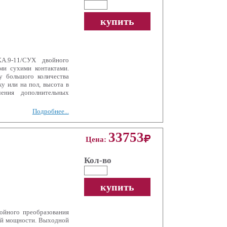
купить
.9-11/СУХ двойного
и сухими контактами.
у большого количества
у или на пол, высота в
ения дополнительных
Подробнее...
33753
Цена:
Кол-во
купить
йного преобразования
ой мощности. Выходной