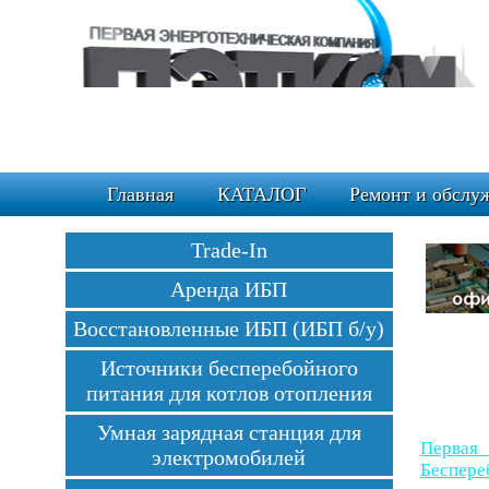
Главная
КАТАЛОГ
Ремонт и обслу
Trade-In
Аренда ИБП
Восстановленные ИБП (ИБП б/у)
Источники бесперебойного
питания для котлов отопления
Умная зарядная станция для
Первая 
электромобилей
Беспере