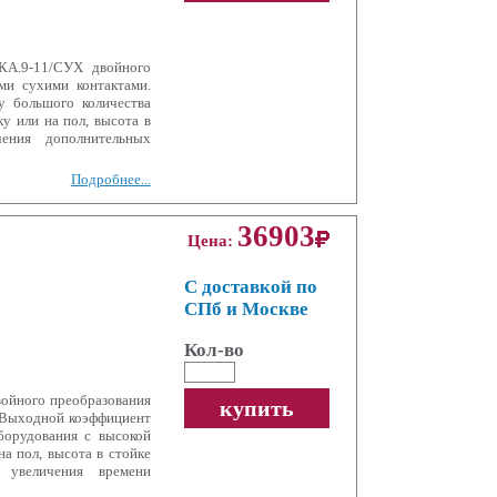
А.9-11/СУХ двойного
и сухими контактами.
у большого количества
у или на пол, высота в
ения дополнительных
Подробнее...
36903
Цена:
С доставкой по
СПб и Москве
Кол-во
ойного преобразования
купить
 Выходной коэффициент
борудования с высокой
а пол, высота в стойке
 увеличения времени