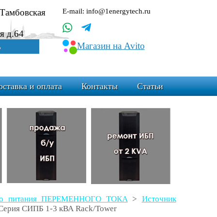
.Тамбовская
E-mail: info@1energytech.ru
я д.64
Магазин на Avito
ь
оставка и оплата
Контакты
Статьи
ого питания ПЕРЕМЕННОГО ТОКА
>
Источник
Серия СИПБ 1-3 кВА Rack/Tower