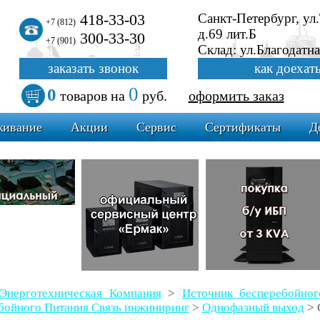
418-33-03
Санкт-Петербург, ул
+7 (812)
д.69 лит.Б
300-33-30
+7 (901)
Склад: ул.Благодатна
заказать звонок
как доехат
0
0
товаров
на
руб.
оформить заказ
живание
Акции
Сервис
Сертификаты
Д
Энерготехническая Компания
>
Источник бесперебойн
бойного Питания Связь инжиниринг
>
Однофазный выход
>