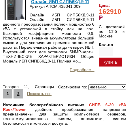
Онлайн ИБП СИПБ6КД.9-11
Цена:
Артикул АПСМ.435341.009
162910
Онлайн ИБП СИПБ6КД.9-11
Онлайн ИБП СИПБ6КД.9-11
двойного преобразования полной мощностью 6
С доставкой
кВА с установкой в стойку или на пол.
по СПб и
Выходной коэффициент мощности 0,9.
Москве
Используются внешние аккумуляторы большой
емкости для увеличения времени автономной
Кол-во
работы. Параллельная работа до четырех ИБП.
Внутренний слот для установки SNMP-карты.
ТЕХНИЧЕСКИЕ ХАРАКТЕРИСТИКИ Общие
Модель ИБП СИПБ6КД.9-11 Полная мо...
купить
Подробнее...
Товаров 11, Страницы
Сортировка по:
1
2
Показать все
Источники бесперебойного питания
СИПБ 6-20 кВА
Rack/Tower
двойного преобразования напряжения
предназначены для защиты компьютеров, серверов,
телекоммуникационных систем, автоматики, систем
безопасности и контроля доступа.