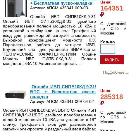
Цена:
+ Бесплатная пуско-наладка
164351
Артикул АПСМ.435341.009-03
Онлайн ИБП СИПБ10КД.9-31
Онлайн ИБП СИПБ10КД.9-31 двойного
С доставкой
преобразования полной мощностью 10 кВА с
по СПб и
установкой в стойку или на пол. Трехфазный
Москве
вход для равномерной загрузки электросети.
Выходной коэффициент мощности 0,9.
Кол-во
Параллельная работа до четырех ИБП.
Внутренний слот для установки SNMP-карты.
ТЕХНИЧЕСКИЕ ХАРАКТЕРИСТИКИ Общие
Модель ИБП СИПБ10КД.9-31 Полная
купить
мощность, кВА 10 Активная мощность, ...
Подробнее...
Онлайн ИБП СИПБ10КД.9-31/
Цена:
БПС + Бесплатная пуско-
285318
наладка
Артикул АПСМ.435341.009-04.02
Онлайн ИБП СИПБ10КД.9-31/БПС Онлайн ИБП
С доставкой
СИПБ10КД.9-31/БПС двойного преобразования
по СПб и
полной мощностью 10 кВА для установки в 19''
Москве
стойку. Трехфазный вход для равномерной
загрузки электросети и раздельный ввод байпас
Кол-во