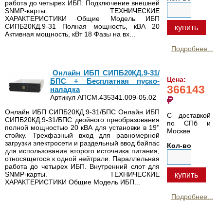
работа до четырех ИБП. Подключение внешней
SNMP-карты. ТЕХНИЧЕСКИЕ
ХАРАКТЕРИСТИКИ Общие Модель ИБП
СИПБ20КД.9-31 Полная мощность, кВА 20
купить
Активная мощность, кВт 18 Фазы на вх...
Подробнее...
Онлайн ИБП СИПБ20КД.9-31/
Цена:
БПС + Бесплатная пуско-
366143
наладка
Артикул АПСМ.435341.009-05.02
Онлайн ИБП СИПБ20КД.9-31/БПС Онлайн ИБП
С доставкой
СИПБ20КД.9-31/БПС двойного преобразования
по СПб и
полной мощностью 20 кВА для установки в 19''
Москве
стойку. Трехфазный вход для равномерной
загрузки электросети и раздельный ввод байпас
Кол-во
для использования второго источника питания,
относящегося к одной нейтрали. Параллельная
работа до четырех ИБП. Внутренний слот для
SNMP-карты. ТЕХНИЧЕСКИЕ
купить
ХАРАКТЕРИСТИКИ Общие Модель ИБП...
Подробнее...