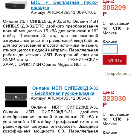
Цена:
БПС + Бесплатная пуско-
305209
наладка
Артикул АПСМ.435341.009-04.01
Онлайн ИБП СИПБ15КД.9-31/БПС Онлайн ИБП
С доставкой
СИПБ15КД.9-31/БПС двойного преобразования
по СПб и
полной мощностью 15 кВА для установки в 19''
Москве
стойку. Трехфазный вход для равномерной
загрузки электросети и раздельный ввод байпас
Кол-во
для использования второго источника питания,
относящегося к одной нейтрали. Параллельная
работа до четырех ИБП. Внутренний слот для
SNMP-карты. ТЕХНИЧЕСКИЕ
купить
ХАРАКТЕРИСТИКИ Общие Модель ИБП...
Подробнее...
Онлайн ИБП СИПБ20КД.9-31
Цена:
+ Бесплатная пуско-наладка
323030
Артикул АПСМ.435341.009-05
Онлайн ИБП СИПБ20КД.9-31
Онлайн ИБП СИПБ20КД.9-31 двойного
С доставкой
преобразования полной мощностью 20 кВА с
по СПб и
установкой в 19' стойку. Трехфазный вход для
Москве
равномерной загрузки электросети. Выходной
коэффициент мощности 0,9. Параллельная
Кол-во